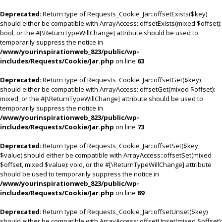
Deprecated
: Return type of Requests_Cookie_Jar::offsetExists($key)
should either be compatible with ArrayAccess::offsetExists(mixed $offset):
bool, or the #[\ReturnTypeWillChange] attribute should be used to
temporarily suppress the notice in
/www/yourinspirationweb_823/public/wp-
includes/Requests/Cookie/Jar.php
on line
63
Deprecated
: Return type of Requests_Cookie_Jar::offsetGet($key)
should either be compatible with ArrayAccess::offsetGet(mixed $offset):
mixed, or the #[\ReturnTypeWillChange] attribute should be used to
temporarily suppress the notice in
/www/yourinspirationweb_823/public/wp-
includes/Requests/Cookie/Jar.php
on line
73
Deprecated
: Return type of Requests_Cookie_Jar::offsetSet($key,
$value) should either be compatible with ArrayAccess::offsetSet(mixed
$offset, mixed $value): void, or the #[\ReturnTypeWillChange] attribute
should be used to temporarily suppress the notice in
/www/yourinspirationweb_823/public/wp-
includes/Requests/Cookie/Jar.php
on line
89
Deprecated
: Return type of Requests_Cookie_Jar::offsetUnset($key)
should either be compatible with ArrayAccess::offsetUnset(mixed $offset):