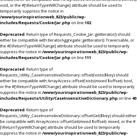
void, or the #[\ReturnTypeWillChange] attribute should be used to
temporarily suppress the notice in
/www/yourinspirationweb_823/public/wp-
includes/Requests/Cookie/Jar.php
on line
102
Deprecated
: Return type of Requests_Cookie_Jar::getIterator() should
either be compatible with IteratorAggregate::getIterator(): Traversable, or
the #[\ReturnTypeWillChange] attribute should be used to temporarily
suppress the notice in
/www/yourinspirationweb_823/public/wp-
includes/Requests/Cookie/Jar.php
on line
111
Deprecated
: Return type of
Requests_Utility_CaseInsensitiveDictionary::offsetExists($key) should
either be compatible with ArrayAccess::offsetExists(mixed $offset): bool,
or the #[\ReturnTypeWillChange] attribute should be used to temporarily
suppress the notice in
/www/yourinspirationweb_823/public/wp-
includes/Requests/Utility/CaseInsensitiveDictionary.php
on line
40
Deprecated
: Return type of
Requests_Utility_CaseInsensitiveDictionary::offsetGet($key) should either
be compatible with ArrayAccess::offsetGet(mixed $offset): mixed, or the #
[\ReturnTypeWillChange] attribute should be used to temporarily
suppress the notice in
/www/yourinspirationweb_823/public/wp-