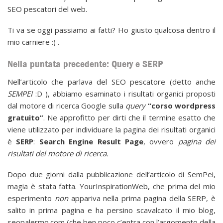
SEO pescatori del web.
Ti va se oggi passiamo ai fatti? Ho giusto qualcosa dentro il
mio carniere :) .
Nella puntata precedente: Query e SERP
Nell’articolo che parlava del SEO pescatore (detto anche
SEMPEI
:D ), abbiamo esaminato i risultati organici proposti
dal motore di ricerca Google sulla
query
“corso wordpress
gratuito”
. Ne approfitto per dirti che il termine esatto che
viene utilizzato per individuare la pagina dei risultati organici
è
SERP
:
Search Engine Result Page
, ovvero
pagina dei
risultati del motore di ricerca.
Dopo due giorni dalla pubblicazione dell’articolo di SemPei,
magia è stata fatta. YourInspirationWeb, che prima del mio
esperimento
non
appariva nella prima pagina della SERP, è
salito in prima pagina e ha persino scavalcato il mio blog,
seopalermo.com (che ben poco c’entra con l’argomento della