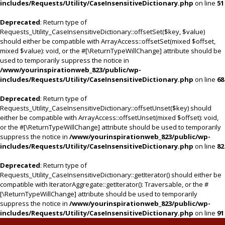
includes/Requests/Utility/CaseInsensitiveDictionary.php
on line
51
Deprecated
: Return type of
Requests_Utility_CaseInsensitiveDictionary::offsetSet($key, $value)
should either be compatible with ArrayAccess::offsetSet(mixed $offset,
mixed $value): void, or the #[\ReturnTypeWillChange] attribute should be
used to temporarily suppress the notice in
/www/yourinspirationweb_823/public/wp-
includes/Requests/Utility/CaseInsensitiveDictionary.php
on line
68
Deprecated
: Return type of
Requests_Utility_CaseInsensitiveDictionary::offsetUnset($key) should
either be compatible with ArrayAccess::offsetUnset(mixed $offset): void,
or the #[\ReturnTypeWillChange] attribute should be used to temporarily
suppress the notice in
/www/yourinspirationweb_823/public/wp-
includes/Requests/Utility/CaseInsensitiveDictionary.php
on line
82
Deprecated
: Return type of
Requests_Utility_CaseInsensitiveDictionary::getIterator() should either be
compatible with IteratorAggregate::getIterator(): Traversable, or the #
[\ReturnTypeWillChange] attribute should be used to temporarily
suppress the notice in
/www/yourinspirationweb_823/public/wp-
includes/Requests/Utility/CaseInsensitiveDictionary.php
on line
91