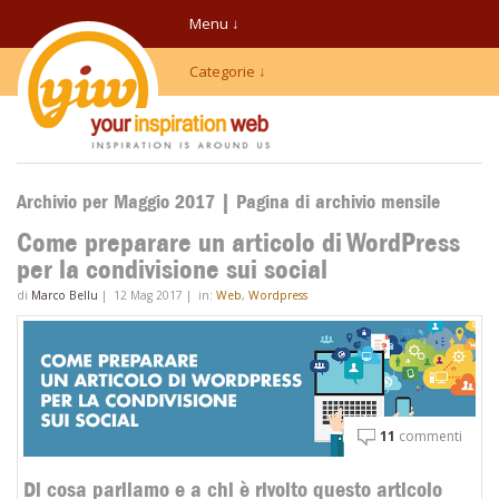
Menu ↓
Categorie ↓
Archivio per Maggio 2017 | Pagina di archivio mensile
Come preparare un articolo di WordPress
per la condivisione sui social
di
Marco Bellu
|
12 Mag 2017
|
in:
Web
,
Wordpress
11
commenti
Di cosa parliamo e a chi è rivolto questo articolo