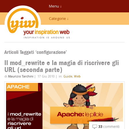
Menu ↓
Categorie ↓
Articoli Taggati ‘configurazione’
Il mod_rewrite e la magia di riscrivere gli
URL (seconda parte)
di
Maurizio Tarchini
|
17 Giu 2010
|
in:
Guide
,
Web
33
commenti