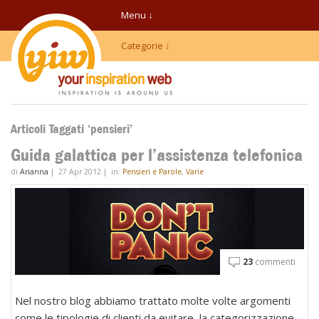
Menu ↓
Categorie ↓
Articoli Taggati ‘pensieri’
Guida galattica per l’assistenza telefonica
di
Arianna
|
27 Apr 2012
|
in:
Pensieri e Parole
,
Varie
23
commenti
Nel nostro blog abbiamo trattato molte volte argomenti
come le tipologie di clienti da evitare, la categorizzazione