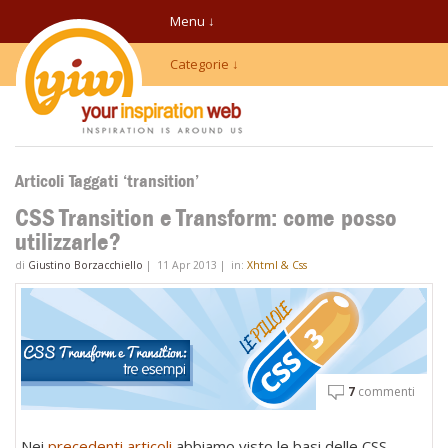
Menu ↓
Categorie ↓
Articoli Taggati ‘transition’
CSS Transition e Transform: come posso
utilizzarle?
di
Giustino Borzacchiello
|
11 Apr 2013
|
in:
Xhtml & Css
7
commenti
Nei
precedenti
articoli
abbiamo visto le basi delle CSS