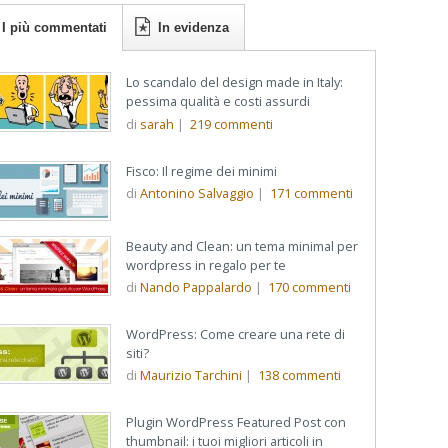
I più commentati
In evidenza
Lo scandalo del design made in Italy:
pessima qualità e costi assurdi
di
sarah
|
219
commenti
Fisco: Il regime dei minimi
di
Antonino Salvaggio
|
171
commenti
Beauty and Clean: un tema minimal per
wordpress in regalo per te
di
Nando Pappalardo
|
170
commenti
WordPress: Come creare una rete di
siti?
di
Maurizio Tarchini
|
138
commenti
Plugin WordPress Featured Post con
thumbnail: i tuoi migliori articoli in