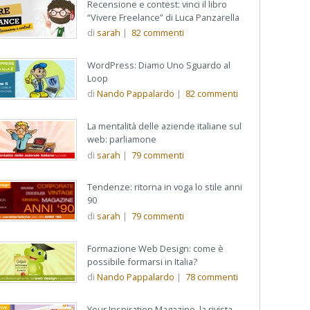
Recensione e contest: vinci il libro
“Vivere Freelance” di Luca Panzarella
di
sarah
|
82
commenti
WordPress: Diamo Uno Sguardo al
Loop
di
Nando Pappalardo
|
82
commenti
La mentalità delle aziende italiane sul
web: parliamone
di
sarah
|
79
commenti
Tendenze: ritorna in voga lo stile anni
90
di
sarah
|
79
commenti
Formazione Web Design: come è
possibile formarsi in Italia?
di
Nando Pappalardo
|
78
commenti
Your Inspiration Magazine, la rivista