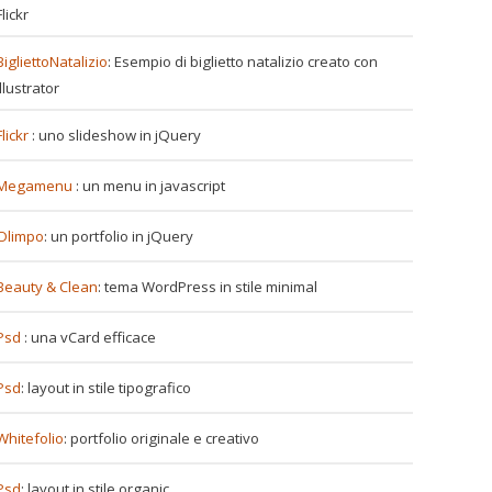
Flickr
BigliettoNatalizio
: Esempio di biglietto natalizio creato con
Illustrator
Flickr
: uno slideshow in jQuery
Megamenu
: un menu in javascript
Olimpo
: un portfolio in jQuery
Beauty & Clean
: tema WordPress in stile minimal
Psd
: una vCard efficace
Psd
: layout in stile tipografico
Whitefolio
: portfolio originale e creativo
Psd
: layout in stile organic