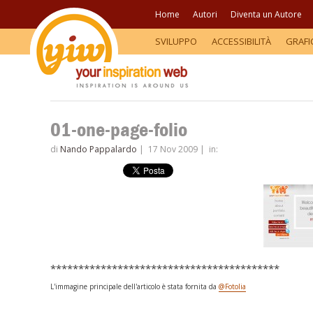
Home
Autori
Diventa un Autore
SVILUPPO
ACCESSIBILITÀ
GRAFI
01-one-page-folio
di
Nando Pappalardo
|
17 Nov 2009
|
in:
*****************************************
L'immagine principale dell'articolo è stata fornita da
@Fotolia