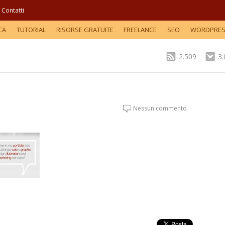
Contatti
CA
TUTORIAL
RISORSE GRATUITE
FREELANCE
SEO
WORDPRE
2.509
3
Nessun commento