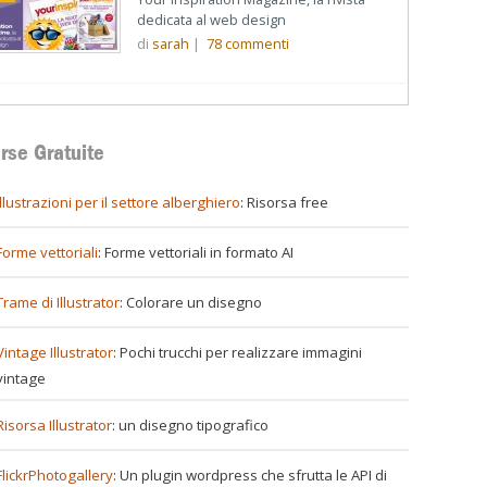
dedicata al web design
di
sarah
|
78
commenti
rse Gratuite
illustrazioni per il settore alberghiero
: Risorsa free
Forme vettoriali
: Forme vettoriali in formato AI
Trame di Illustrator
: Colorare un disegno
Vintage Illustrator
: Pochi trucchi per realizzare immagini
vintage
Risorsa Illustrator
: un disegno tipografico
FlickrPhotogallery
: Un plugin wordpress che sfrutta le API di