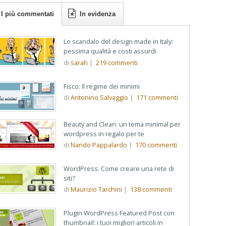
I più commentati
In evidenza
Lo scandalo del design made in Italy:
pessima qualità e costi assurdi
di
sarah
|
219
commenti
Fisco: Il regime dei minimi
di
Antonino Salvaggio
|
171
commenti
Beauty and Clean: un tema minimal per
wordpress in regalo per te
di
Nando Pappalardo
|
170
commenti
WordPress: Come creare una rete di
siti?
di
Maurizio Tarchini
|
138
commenti
Plugin WordPress Featured Post con
thumbnail: i tuoi migliori articoli in