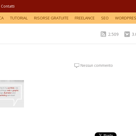
Contatti
CA
TUTORIAL
RISORSE GRATUITE
FREELANCE
SEO
WORDPRE
2.509
3
Nessun commento