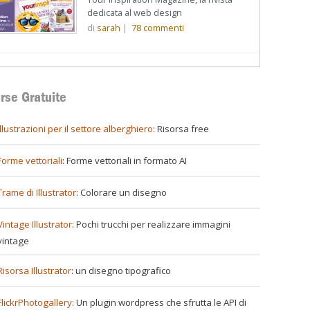
dedicata al web design
di
sarah
|
78
commenti
rse Gratuite
illustrazioni per il settore alberghiero
: Risorsa free
Forme vettoriali
: Forme vettoriali in formato AI
Trame di Illustrator
: Colorare un disegno
Vintage Illustrator
: Pochi trucchi per realizzare immagini
vintage
Risorsa Illustrator
: un disegno tipografico
FlickrPhotogallery
: Un plugin wordpress che sfrutta le API di