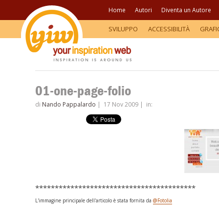
Home
Autori
Diventa un Autore
SVILUPPO
ACCESSIBILITÀ
GRAFI
01-one-page-folio
di
Nando Pappalardo
|
17 Nov 2009
|
in:
*****************************************
L'immagine principale dell'articolo è stata fornita da
@Fotolia