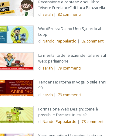
Recensione e contest: vinci il libro
“Vivere Freelance” di Luca Panzarella
di
sarah
|
82
commenti
WordPress: Diamo Uno Sguardo al
Loop
di
Nando Pappalardo
|
82
commenti
La mentalità delle aziende italiane sul
web: parliamone
di
sarah
|
79
commenti
Tendenze: ritorna in voga lo stile anni
90
di
sarah
|
79
commenti
Formazione Web Design: come è
possibile formarsi in Italia?
di
Nando Pappalardo
|
78
commenti
Your Inspiration Magazine, la rivista