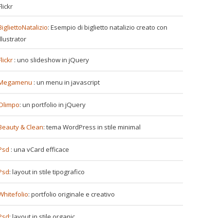
Flickr
BigliettoNatalizio
: Esempio di biglietto natalizio creato con
Illustrator
Flickr
: uno slideshow in jQuery
Megamenu
: un menu in javascript
Olimpo
: un portfolio in jQuery
Beauty & Clean
: tema WordPress in stile minimal
Psd
: una vCard efficace
Psd
: layout in stile tipografico
Whitefolio
: portfolio originale e creativo
Psd
: layout in stile organic