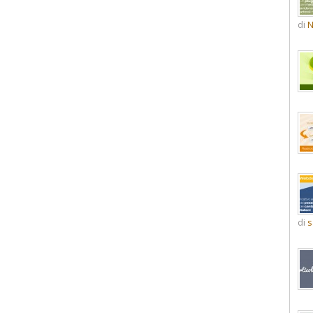
di
N
di
s