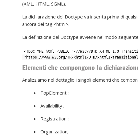
(XML, HTML, SGML).
La dichiarazione del Doctype va inserita prima di quals
ancora del tag <html>.
La definizione del Doctype avviene nel modo seguente
<!DOCTYPE html PUBLIC "-//W3C//DTD XHTML 1.0 Transit
"https://www.w3.org/TR/xhtml1/DTD/xhtml1-transitiona
Elementi che compongono la dichiarazion
Analizziamo nel dettaglio i singoli elementi che compo
TopElement ;
Availability ;
Registration ;
Organization;