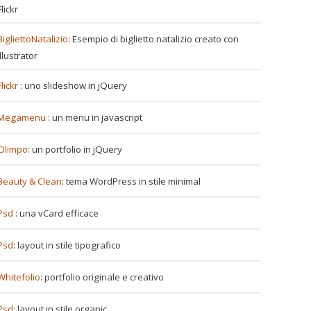
Flickr
BigliettoNatalizio
: Esempio di biglietto natalizio creato con
Illustrator
Flickr
: uno slideshow in jQuery
Megamenu
: un menu in javascript
Olimpo
: un portfolio in jQuery
Beauty & Clean
: tema WordPress in stile minimal
Psd
: una vCard efficace
Psd
: layout in stile tipografico
Whitefolio
: portfolio originale e creativo
Psd
: layout in stile organic