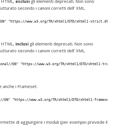
ti HTML,
esclusi
gli elementi deprecati. Non sono
tturato secondo i canoni corretti dell’ XML.
/EN" "https://www.w3.org/TR/xhtml1/DTD/xhtml1-strict.dtd">
ti HTML,
inclusi
gli elementi deprecati. Non sono
tturato secondo i canoni corretti dell’ XML.
ional//EN" "https://www.w3.org/TR/xhtml1/DTD/xhtml1-transitional
e anche i Frameset.
t//EN" "https://www.w3.org/TR/xhtml1/DTD/xhtml1-frameset.dtd">
ermette di aggiungere i moduli (per esempio prevede il