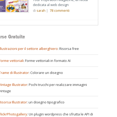
dedicata al web design
di
sarah
|
78
commenti
rse Gratuite
illustrazioni per il settore alberghiero
: Risorsa free
Forme vettoriali
: Forme vettoriali in formato AI
Trame di Illustrator
: Colorare un disegno
Vintage Illustrator
: Pochi trucchi per realizzare immagini
vintage
Risorsa Illustrator
: un disegno tipografico
FlickrPhotogallery
: Un plugin wordpress che sfrutta le API di