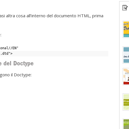
iasi altra cosa all’interno del documento HTML, prima
:
ional//EN"
l.dtd">
e del Doctype
ngono il Doctype: