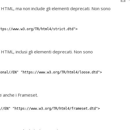
i HTML, ma non include gli elementi deprecati. Non sono
ttps://www.w3.org/TR/html4/strict.dtd">
 HTML, inclusi gli elementi deprecati. Non sono
ional//EN" "https://www.w3.org/TR/html4/loose.dtd">
e anche i Frameset.
t//EN" "https://www.w3.org/TR/html4/frameset.dtd">