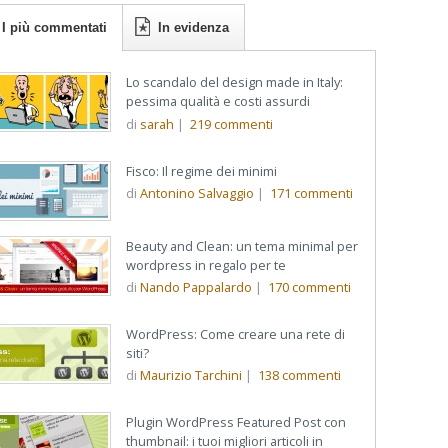
I più commentati
In evidenza
Lo scandalo del design made in Italy:
pessima qualità e costi assurdi
di
sarah
|
219
commenti
Fisco: Il regime dei minimi
di
Antonino Salvaggio
|
171
commenti
Beauty and Clean: un tema minimal per
wordpress in regalo per te
di
Nando Pappalardo
|
170
commenti
WordPress: Come creare una rete di
siti?
di
Maurizio Tarchini
|
138
commenti
Plugin WordPress Featured Post con
thumbnail: i tuoi migliori articoli in