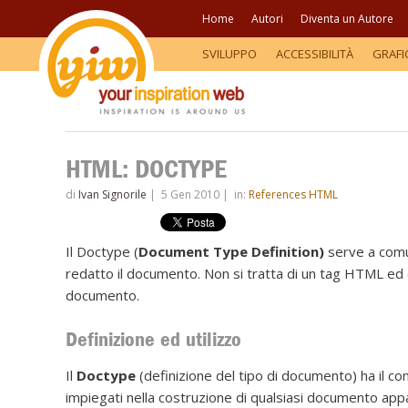
Home
Autori
Diventa un Autore
SVILUPPO
ACCESSIBILITÀ
GRAFI
HTML: DOCTYPE
di
Ivan Signorile
|
5 Gen 2010
|
in:
References HTML
Il Doctype (
Document Type Definition)
serve a comu
redatto il documento. Non si tratta di un tag HTML ed è 
documento.
Definizione ed utilizzo
Il
Doctype
(definizione del tipo di documento) ha il co
impiegati nella costruzione di qualsiasi documento appa