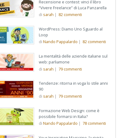
Recensione e contest: vinci il libro
“Vivere Freelance” di Luca Panzarella
di
sarah
|
82
commenti
WordPress: Diamo Uno Sguardo al
Loop
di
Nando Pappalardo
|
82
commenti
La mentalità delle aziende italiane sul
web: parliamone
di
sarah
|
79
commenti
Tendenze: ritorna in voga lo stile anni
90
di
sarah
|
79
commenti
Formazione Web Design: come è
possibile formarsi in Italia?
di
Nando Pappalardo
|
78
commenti
Your Inspiration Magazine, la rivista