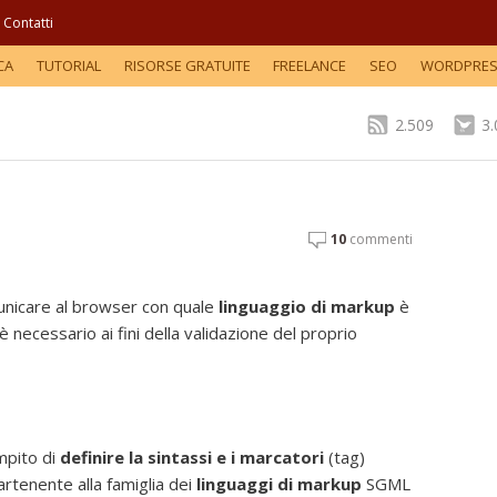
Contatti
CA
TUTORIAL
RISORSE GRATUITE
FREELANCE
SEO
WORDPRE
2.509
3
10
commenti
nicare al browser con quale
linguaggio di markup
è
necessario ai fini della validazione del proprio
mpito di
definire la sintassi e i marcatori
(tag)
rtenente alla famiglia dei
linguaggi di markup
SGML