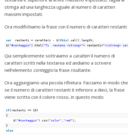
stringa ad una lunghezza uguale al numero di caratteri
massimi impostati.
Ora modifichiamo la frase con il numero di caratteri restanti:
var
restanti = caratteri - $(
this
).val().length;
$(
"#conteggio"
).html(
"Ti  restano <strong>"
+ restanti+
"</strong> caratt
Qui semplicemente sottraiamo a
caratteri
il numero di
caratteri scritti nella textarea ed andiamo a scrivere
nell’elemento
conteggio
la frase risultante.
Ora aggiungiamo una piccola rifinitura. Facciamo in modo che
se il numero di caratteri restanti è inferiore a dieci, la frase
viene scritta con il colore rosso, in questo modo:
if
(restanti <= 10)
{
$(
"#conteggio"
).css(
"color"
,
"red"
);
}
else