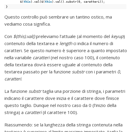
$(
this
).val($(
this
).val().substr(0, caratteri));
}
Questo controllo può sembrare un tantino ostico, ma
vediamo cosa significa.
Con
$(this).val()
preleviamo l’attuale (al momento del
keyup
)
contenuto della textarea e
length
ci indica il numero di
caratteri. Se questo numero è superiore a quanto impostato
nella variabile
caratteri
(nel nostro caso 100), il contenuto
della textarea dovrà essere uguale al contenuto della
textarea passato per la funzione
substr
con i parametri
0
,
caratteri
.
La funzione
substr
taglia una porzione di stringa, i parametri
indicano il carattere dove inizia e il carattere dove finisce
questo taglio. Dunque nel nostro caso da 0 (l’inizio della
stringa) a
caratteri
(il carattere 100).
Riassumendo: se la lunghezza della stringa contenuta nella
textarea è superiore al limite massimo impostato, taglia la