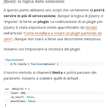
jQuery: la logica delle estensioni
A questo punto abbiamo uno script che certamente
ci potrà
servire in più di un’occasione
, dunque la logica di jQuery ci
“impone” di farne un
plugin
. La realizzazione di un plugin per
jQuery è stata esposta in modo approfondito da
Nicolas
nell’articolo “
Come installare e creare un plugin partendo da
zero
“, dunque non starò a farne una descrizione minuziosa.
Iniziamo con l’impostare la struttura del plugin:
(
function
($){
$.fn.limita = 
function
(options) {
Il nostro metodo si chiamerà
limita
e potrà passare dei
parametri. Iniziamo a stabilire quelli di default
var
defaults = {
limit: 200,
id_result: 
false
,
alertClass: 
false
}