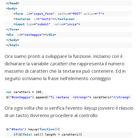
</
head
>
<
body
>
<
form
id
=
"input_form"
method
=
"POST"
action
=
"?"
>
<
textarea
id
=
"testo"
></
textarea
>
<
input
type
=
"submit"
value
=
"invia"
>
</
form
>
<
div
id
=
"conteggio"
></
div
>
</
body
>
</
html
>
Ora siamo pronti a sviluppare la funzione. Iniziamo con il
dichiarare la variabile
caratteri
che rappresenta il numero
massimo di caratteri che la textarea può contenere. Ed in
seguito scriviamo la frase nell’elemento
conteggio
.
var
caratteri = 100;
$(
"#conteggio"
).append(
"Ti restano  <strong>"
+ caratteri+
"</strong> car
Ora ogni volta che si verifica l’evento
keyup
(ovvero il rilascio
di un tasto) dovremo procedere al controllo:
$(
"#testo"
).keyup(
function
(){
if
($(
this
).val().length > caratteri){