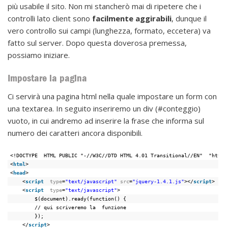
più usabile il sito. Non mi stancherò mai di ripetere che i
controlli lato client sono
facilmente aggirabili
, dunque il
vero controllo sui campi (lunghezza, formato, eccetera) va
fatto sul server. Dopo questa doverosa premessa,
possiamo iniziare.
Impostare la pagina
Ci servirà una pagina html nella quale impostare un form con
una textarea. In seguito inseriremo un div (#conteggio)
vuoto, in cui andremo ad inserire la frase che informa sul
numero dei caratteri ancora disponibili.
<!DOCTYPE  HTML PUBLIC "-//W3C//DTD HTML 4.01 Transitional//EN"  "https
<
html
>
<
head
>
<
script
type
=
"text/javascript"
src
=
"jquery-1.4.1.js"
></
script
>
<
script
type
=
"text/javascript"
>
$(document).ready(function() {
// qui scriveremo la  funzione
});
</
script
>