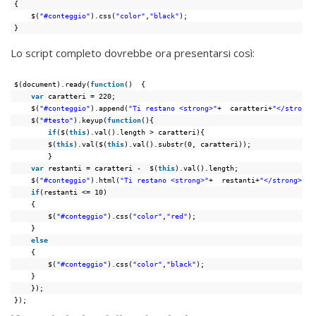
{
$(
"#conteggio"
).css(
"color"
,
"black"
);
}
Lo script completo dovrebbe ora presentarsi così:
$(document).ready(
function
()  {
var
caratteri = 220;
$(
"#conteggio"
).append(
"Ti restano <strong>"
+  caratteri+
"</strong>
$(
"#testo"
).keyup(
function
(){
if
($(
this
).val().length > caratteri){
$(
this
).val($(
this
).val().substr(0, caratteri));
}
var
restanti = caratteri -  $(
this
).val().length;
$(
"#conteggio"
).html(
"Ti restano <strong>"
+  restanti+
"</strong> ca
if
(restanti <= 10)
{
$(
"#conteggio"
).css(
"color"
,
"red"
);
}
else
{
$(
"#conteggio"
).css(
"color"
,
"black"
);
}
});
});