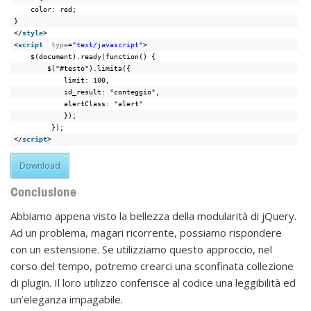
color: red;
}
</
style
>
<
script
type
=
"text/javascript"
>
$(document).ready(function() {
$("#testo").limita({
limit: 100,
id_result: "conteggio",
alertClass: "alert"
});
});
</
script
>
Download
Conclusione
Abbiamo appena visto la bellezza della modularità di jQuery.
Ad un problema, magari ricorrente, possiamo rispondere
con un estensione. Se utilizziamo questo approccio, nel
corso del tempo, potremo crearci una sconfinata collezione
di plugin. Il loro utilizzo conferisce al codice una leggibilità ed
un’eleganza impagabile.