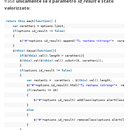
frase
unicamente se il parametro
id_result
è stato
valorizzato:
return
this
.each(
function
() {
var
caratteri = options.limit;
if
(options.id_result != 
false
)
{
$(
"#"
+options.id_result).append(
"Ti restano <strong>"
+  caratte
}
$(
this
).keyup(
function
(){
if
($(
this
).val().length > caratteri){
$(
this
).val($(
this
).val().substr(0, caratteri));
}
if
(options.id_result != 
false
)
{
var
restanti =  caratteri - $(
this
).val().length;
$(
"#"
+options.id_result).html(
"Ti restano <strong>"
+  resta
if
(restanti <= 10)
{
$(
"#"
+options.id_result).addClass(options.alertClass);
}
else
{
$(
"#"
+options.id_result).removeClass(options.alertClass
}
}