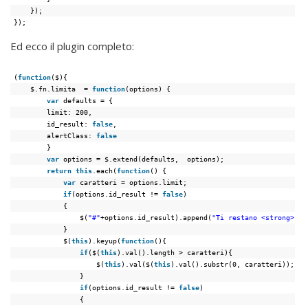
});
});
Ed ecco il plugin completo:
(
function
($){
$.fn.limita  = 
function
(options) {
var
defaults = {
limit: 200,
id_result: 
false
,
alertClass: 
false
}
var
options = $.extend(defaults,  options);
return
this
.each(
function
() {
var
caratteri = options.limit;
if
(options.id_result != 
false
)
{
$(
"#"
+options.id_result).append(
"Ti restano <strong>"
+ 
}
$(
this
).keyup(
function
(){
if
($(
this
).val().length > caratteri){
$(
this
).val($(
this
).val().substr(0, caratteri));
}
if
(options.id_result != 
false
)
{