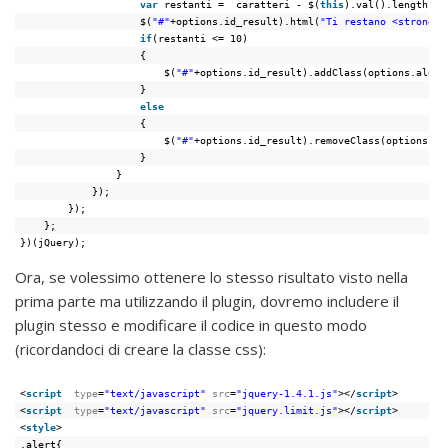
var
restanti =  caratteri - $(
this
).val().length;
$(
"#"
+options.id_result).html(
"Ti restano <strong>"
if
(restanti <= 10)
{
$(
"#"
+options.id_result).addClass(options.alert
}
else
{
$(
"#"
+options.id_result).removeClass(options.al
}
}
});
});
};
})(jQuery);
Ora, se volessimo ottenere lo stesso risultato visto nella
prima parte ma utilizzando il plugin, dovremo includere il
plugin stesso e modificare il codice in questo modo
(ricordandoci di creare la classe css):
<
script
type
=
"text/javascript"
src
=
"jquery-1.4.1.js"
></
script
>
<
script
type
=
"text/javascript"
src
=
"jquery.limit.js"
></
script
>
<
style
>
.alert{