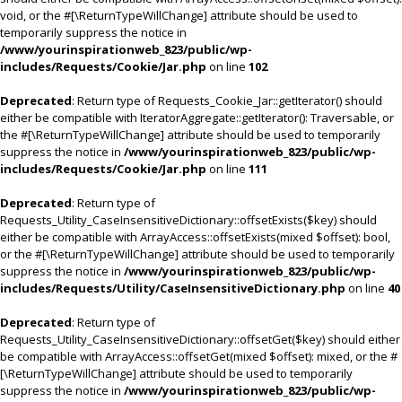
void, or the #[\ReturnTypeWillChange] attribute should be used to
temporarily suppress the notice in
/www/yourinspirationweb_823/public/wp-
includes/Requests/Cookie/Jar.php
on line
102
Deprecated
: Return type of Requests_Cookie_Jar::getIterator() should
either be compatible with IteratorAggregate::getIterator(): Traversable, or
the #[\ReturnTypeWillChange] attribute should be used to temporarily
suppress the notice in
/www/yourinspirationweb_823/public/wp-
includes/Requests/Cookie/Jar.php
on line
111
Deprecated
: Return type of
Requests_Utility_CaseInsensitiveDictionary::offsetExists($key) should
either be compatible with ArrayAccess::offsetExists(mixed $offset): bool,
or the #[\ReturnTypeWillChange] attribute should be used to temporarily
suppress the notice in
/www/yourinspirationweb_823/public/wp-
includes/Requests/Utility/CaseInsensitiveDictionary.php
on line
40
Deprecated
: Return type of
Requests_Utility_CaseInsensitiveDictionary::offsetGet($key) should either
be compatible with ArrayAccess::offsetGet(mixed $offset): mixed, or the #
[\ReturnTypeWillChange] attribute should be used to temporarily
suppress the notice in
/www/yourinspirationweb_823/public/wp-