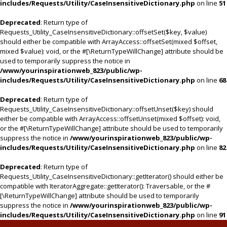
includes/Requests/Utility/CaseInsensitiveDictionary.php
on line
51
Deprecated
: Return type of
Requests_Utility_CaseInsensitiveDictionary::offsetSet($key, $value)
should either be compatible with ArrayAccess::offsetSet(mixed $offset,
mixed $value): void, or the #[\ReturnTypeWillChange] attribute should be
used to temporarily suppress the notice in
/www/yourinspirationweb_823/public/wp-
includes/Requests/Utility/CaseInsensitiveDictionary.php
on line
68
Deprecated
: Return type of
Requests_Utility_CaseInsensitiveDictionary::offsetUnset($key) should
either be compatible with ArrayAccess::offsetUnset(mixed $offset): void,
or the #[\ReturnTypeWillChange] attribute should be used to temporarily
suppress the notice in
/www/yourinspirationweb_823/public/wp-
includes/Requests/Utility/CaseInsensitiveDictionary.php
on line
82
Deprecated
: Return type of
Requests_Utility_CaseInsensitiveDictionary::getIterator() should either be
compatible with IteratorAggregate::getIterator(): Traversable, or the #
[\ReturnTypeWillChange] attribute should be used to temporarily
suppress the notice in
/www/yourinspirationweb_823/public/wp-
includes/Requests/Utility/CaseInsensitiveDictionary.php
on line
91