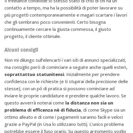
Il freelance condivide lo stesso stato di crisi di chi ha un
contatto a tempo, ma ha la possibilità di poter lavorare su
più progetti contemporaneamente e magari scartare i lavori
che gli sembrano poco convenienti. Certo bisogna
continuamente cercare la giusta commessa, il giusto
progetto, il cliente ottimale.
Alcuni consigli
Non mi dilungo sull’elencarti i vari siti di annunci specializzati,
ma consiglio però di cominciare a seguire anche quelli esteri,
soprattattuo statunitensi
. Inizialmente per prendere
confidenza con le richieste (e ti stupirai della precisione delle
stesse), con un pò di pratica si possono cominciare ad
inviare le proprie candidature e prendere qualche lavoro. Se
questo avverrà noterai come
la distanza non sia un
problema di efficenza nè di fiducia
, di come Skype sia un
ottimo alleato e di come i pagamenti saranno facili e veloci
grazie a PayPal (in Usa lo utilizzano tutti). L’unico problema
potrebbe essere il fuso orario. Su questo argomento voglio