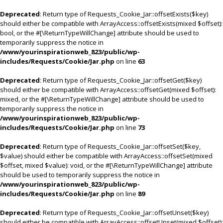
Deprecated
: Return type of Requests_Cookie_Jar::offsetExists($key)
should either be compatible with ArrayAccess::offsetExists(mixed $offset):
bool, or the #[\ReturnTypeWillChange] attribute should be used to
temporarily suppress the notice in
/www/yourinspirationweb_823/public/wp-
includes/Requests/Cookie/Jar.php
on line
63
Deprecated
: Return type of Requests_Cookie_Jar::offsetGet($key)
should either be compatible with ArrayAccess::offsetGet(mixed $offset):
mixed, or the #[\ReturnTypeWillChange] attribute should be used to
temporarily suppress the notice in
/www/yourinspirationweb_823/public/wp-
includes/Requests/Cookie/Jar.php
on line
73
Deprecated
: Return type of Requests_Cookie_Jar::offsetSet($key,
$value) should either be compatible with ArrayAccess::offsetSet(mixed
$offset, mixed $value): void, or the #[\ReturnTypeWillChange] attribute
should be used to temporarily suppress the notice in
/www/yourinspirationweb_823/public/wp-
includes/Requests/Cookie/Jar.php
on line
89
Deprecated
: Return type of Requests_Cookie_Jar::offsetUnset($key)
should either be compatible with ArrayAccess::offsetUnset(mixed $offset):