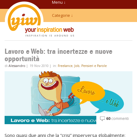
Menu ↓
Categorie ↓
Lavoro e Web: tra incertezze e nuove
opportunità
di
Alessandro
|
19 Nov 2010
|
in:
Freelance
,
Job
,
Pensieri e Parole
60
commenti
Sono quasi due anni che la “crisi” imperversa globalmente: