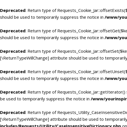
Deprecated
: Return type of Requests_Cookie_Jar::offsetExists(
should be used to temporarily suppress the notice in
/www/your
Deprecated
: Return type of Requests_Cookie_Jar::offsetGet($k
should be used to temporarily suppress the notice in
/www/your
Deprecated
: Return type of Requests_Cookie_Jar::offsetSet($ke
[\ReturnTypeWillChange] attribute should be used to temporarily
Deprecated
: Return type of Requests_Cookie_Jar::offsetUnset(
should be used to temporarily suppress the notice in
/www/your
Deprecated
: Return type of Requests_Cookie_Jar::getIterator()
be used to temporarily suppress the notice in
/www/yourinspir
Deprecated
: Return type of Requests_Utility_CaseInsensitiveDic
[\ReturnTypeWillChange] attribute should be used to temporarily
includes/Requests/Utility/CaseInsensitiveDictionary.php
on