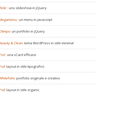
Flickr
: uno slideshow in jQuery
Megamenu
: un menu in javascript
Olimpo
: un portfolio in jQuery
Beauty & Clean
: tema WordPress in stile minimal
Psd
: una vCard efficace
Psd
: layout in stile tipografico
Whitefolio
: portfolio originale e creativo
Psd
: layout in stile organic