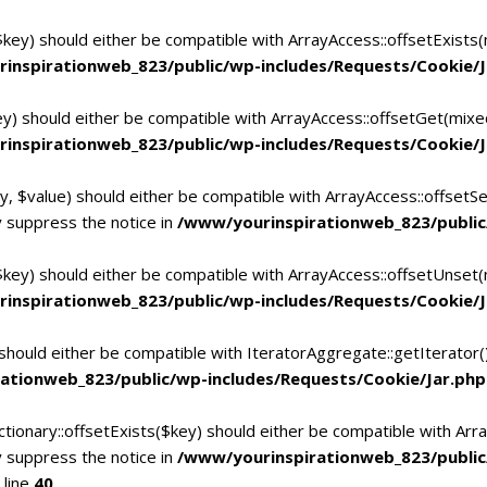
$key) should either be compatible with ArrayAccess::offsetExists
inspirationweb_823/public/wp-includes/Requests/Cookie/J
ey) should either be compatible with ArrayAccess::offsetGet(mixe
inspirationweb_823/public/wp-includes/Requests/Cookie/J
y, $value) should either be compatible with ArrayAccess::offsetSe
 suppress the notice in
/www/yourinspirationweb_823/public
$key) should either be compatible with ArrayAccess::offsetUnset(
inspirationweb_823/public/wp-includes/Requests/Cookie/J
 should either be compatible with IteratorAggregate::getIterator
ationweb_823/public/wp-includes/Requests/Cookie/Jar.php
tionary::offsetExists($key) should either be compatible with Arra
 suppress the notice in
/www/yourinspirationweb_823/publi
 line
40