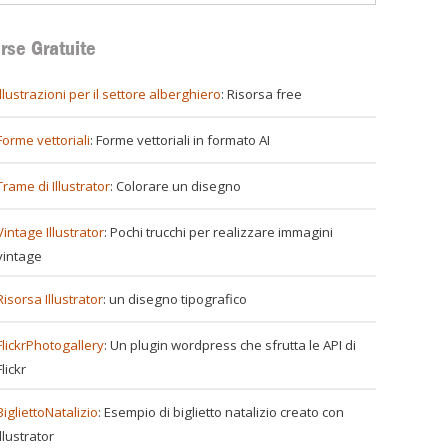
rse Gratuite
illustrazioni per il settore alberghiero
: Risorsa free
Forme vettoriali
: Forme vettoriali in formato AI
Trame di Illustrator
: Colorare un disegno
Vintage Illustrator
: Pochi trucchi per realizzare immagini
vintage
Risorsa Illustrator
: un disegno tipografico
FlickrPhotogallery
: Un plugin wordpress che sfrutta le API di
Flickr
BigliettoNatalizio
: Esempio di biglietto natalizio creato con
Illustrator