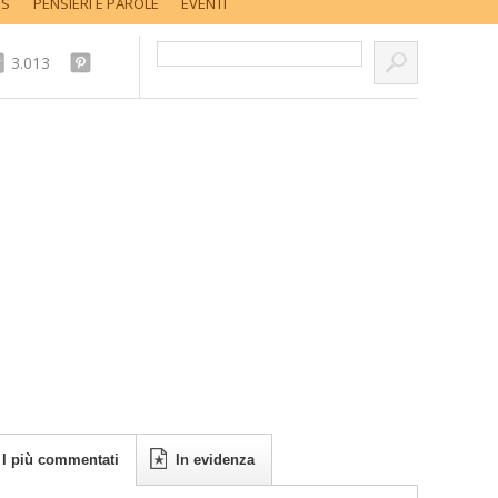
SS
PENSIERI E PAROLE
EVENTI
Cerca nel sito...
3.013
I più commentati
In evidenza