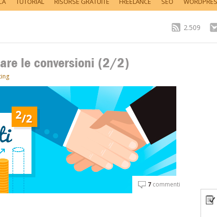
CA
TUTORIAL
RISORSE GRATUITE
FREELANCE
SEO
WORDPRE
2.509
are le conversioni (2/2)
ting
7
commenti