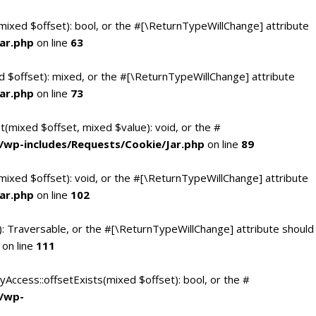
(mixed $offset): bool, or the #[\ReturnTypeWillChange] attribute
ar.php
on line
63
d $offset): mixed, or the #[\ReturnTypeWillChange] attribute
ar.php
on line
73
t(mixed $offset, mixed $value): void, or the #
/wp-includes/Requests/Cookie/Jar.php
on line
89
mixed $offset): void, or the #[\ReturnTypeWillChange] attribute
ar.php
on line
102
(): Traversable, or the #[\ReturnTypeWillChange] attribute should
on line
111
yAccess::offsetExists(mixed $offset): bool, or the #
c/wp-