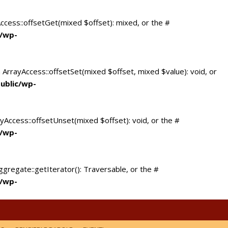
Access::offsetGet(mixed $offset): mixed, or the #
c/wp-
 ArrayAccess::offsetSet(mixed $offset, mixed $value): void, or
ublic/wp-
yAccess::offsetUnset(mixed $offset): void, or the #
c/wp-
ggregate::getIterator(): Traversable, or the #
c/wp-