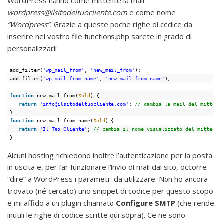
WordPress hanno come mittente la mail
wordpress@ilsitodeltuocliente.com
e come nome
“Wordpress”.
Grazie a queste poche righe di codice da
inserire nel vostro file functions.php sarete in grado di
personalizzarli:
add_filter(
'wp_mail_from'
, 
'new_mail_from'
);
add_filter(
'wp_mail_from_name'
, 
'new_mail_from_name'
);
function
new_mail_from(
$old
) {
return
'info@ilsitodeltuocliente.com'
; 
// cambia la mail del mittent
}
function
new_mail_from_name(
$old
) {
return
'Il Tuo Cliente'
; 
// cambia il nome visualizzato del mittente
}
Alcuni hosting richiedono inoltre l’autenticazione per la posta
in uscita e, per far funzionare l’invio di mail dal sito, occorre
“dire” a WordPress i parametri da utilizzare. Non ho ancora
trovato (né cercato) uno snippet di codice per questo scopo
e mi affido a un plugin chiamato
Configure SMTP
(che rende
inutili le righe di codice scritte qui sopra). Ce ne sono