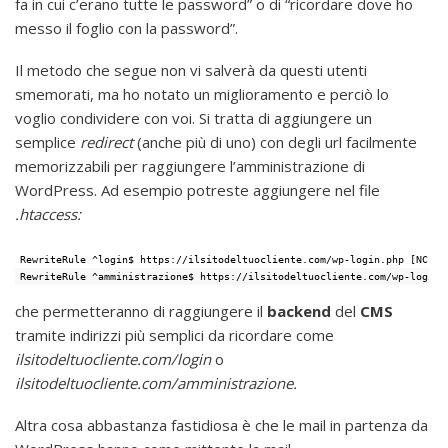
fa in cui c’erano tutte le password” o di “ricordare dove ho
messo il foglio con la password”.
Il metodo che segue non vi salverà da questi utenti
smemorati, ma ho notato un miglioramento e perciò lo
voglio condividere con voi. Si tratta di aggiungere un
semplice
redirect
(anche più di uno) con degli url facilmente
memorizzabili per raggiungere l’amministrazione di
WordPress. Ad esempio potreste aggiungere nel file
.htaccess:
RewriteRule ^login$ https://ilsitodeltuocliente.com/wp-login.php [NC,L]
RewriteRule ^amministrazione$ https://ilsitodeltuocliente.com/wp-login.
che permetteranno di raggiungere il
backend
del
CMS
tramite indirizzi più semplici da ricordare come
ilsitodeltuocliente.com/login
o
ilsitodeltuocliente.com/amministrazione.
Altra cosa abbastanza fastidiosa è che le mail in partenza da