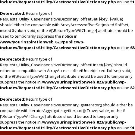
includes/Requests/Utility/CaseInsensitiveDictionary.php
on line
51
Deprecated
: Return type of
Requests_Utility_CaseInsensitiveDictionary::offsetSet($key, $value)
should either be compatible with ArrayAccess::offsetSet(mixed $offset,
mixed $value): void, or the #[\ReturnTypeWillChange] attribute should be
used to temporarily suppress the notice in
/www/yourinspirationweb_823/public/wp-
includes/Requests/Utility/CaseInsensitiveDictionary.php
on line
68
Deprecated
: Return type of
Requests_Utility_CaseInsensitiveDictionary::offsetUnset($key) should
either be compatible with ArrayAccess::offsetUnset(mixed $offset): void,
or the #[\ReturnTypeWillChange] attribute should be used to temporarily
suppress the notice in
/www/yourinspirationweb_823/public/wp-
includes/Requests/Utility/CaseInsensitiveDictionary.php
on line
82
Deprecated
: Return type of
Requests_Utility_CaseInsensitiveDictionary::getIterator() should either be
compatible with IteratorAggregate::getIterator(): Traversable, or the #
[\ReturnTypeWillChange] attribute should be used to temporarily
suppress the notice in
/www/yourinspirationweb_823/public/wp-
includes/Requests/Utility/CaseInsensitiveDictionary.php
on line
91