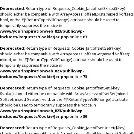
Deprecated
: Return type of Requests_Cookie_Jar::offsetExists($key)
should either be compatible with ArrayAccess::offsetExists(mixed $offset):
bool, or the #[\ReturnTypeWillChange] attribute should be used to
temporarily suppress the notice in
/www/yourinspirationweb_823/public/wp-
includes/Requests/Cookie/Jar.php
on line
63
Deprecated
: Return type of Requests_Cookie_Jar::offsetGet($key)
should either be compatible with ArrayAccess::offsetGet(mixed $offset):
mixed, or the #[\ReturnTypeWillChange] attribute should be used to
temporarily suppress the notice in
/www/yourinspirationweb_823/public/wp-
includes/Requests/Cookie/Jar.php
on line
73
Deprecated
: Return type of Requests_Cookie_Jar::offsetSet($key,
$value) should either be compatible with ArrayAccess::offsetSet(mixed
$offset, mixed $value): void, or the #[\ReturnTypeWillChange] attribute
should be used to temporarily suppress the notice in
/www/yourinspirationweb_823/public/wp-
includes/Requests/Cookie/Jar.php
on line
89
Deprecated
: Return type of Requests_Cookie_Jar::offsetUnset($key)
should either be compatible with ArrayAccess::offsetUnset(mixed $offset):