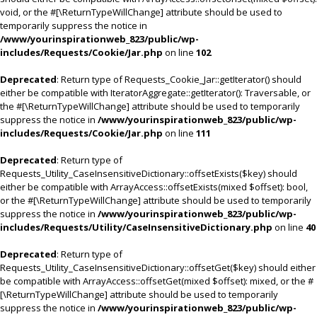
void, or the #[\ReturnTypeWillChange] attribute should be used to
temporarily suppress the notice in
/www/yourinspirationweb_823/public/wp-
includes/Requests/Cookie/Jar.php
on line
102
Deprecated
: Return type of Requests_Cookie_Jar::getIterator() should
either be compatible with IteratorAggregate::getIterator(): Traversable, or
the #[\ReturnTypeWillChange] attribute should be used to temporarily
suppress the notice in
/www/yourinspirationweb_823/public/wp-
includes/Requests/Cookie/Jar.php
on line
111
Deprecated
: Return type of
Requests_Utility_CaseInsensitiveDictionary::offsetExists($key) should
either be compatible with ArrayAccess::offsetExists(mixed $offset): bool,
or the #[\ReturnTypeWillChange] attribute should be used to temporarily
suppress the notice in
/www/yourinspirationweb_823/public/wp-
includes/Requests/Utility/CaseInsensitiveDictionary.php
on line
40
Deprecated
: Return type of
Requests_Utility_CaseInsensitiveDictionary::offsetGet($key) should either
be compatible with ArrayAccess::offsetGet(mixed $offset): mixed, or the #
[\ReturnTypeWillChange] attribute should be used to temporarily
suppress the notice in
/www/yourinspirationweb_823/public/wp-