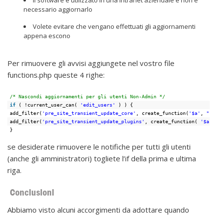
necessario aggiornarlo
Volete evitare che vengano effettuati gli aggiornamenti
appena escono
Per rimuovere gli avvisi aggiungete nel vostro file
functions.php queste 4 righe:
/* Nascondi aggiornamenti per gli utenti Non-Admin */
if
( !current_user_can( 
'edit_users'
) ) {
add_filter(
'pre_site_transient_update_core'
, create_function(
'$a'
, 
"ret
add_filter(
'pre_site_transient_update_plugins'
, create_function( 
'$a'
, 
}
se desiderate rimuovere le notifiche per tutti gli utenti
(anche gli amministratori) togliete l’if della prima e ultima
riga.
Conclusioni
Abbiamo visto alcuni accorgimenti da adottare quando