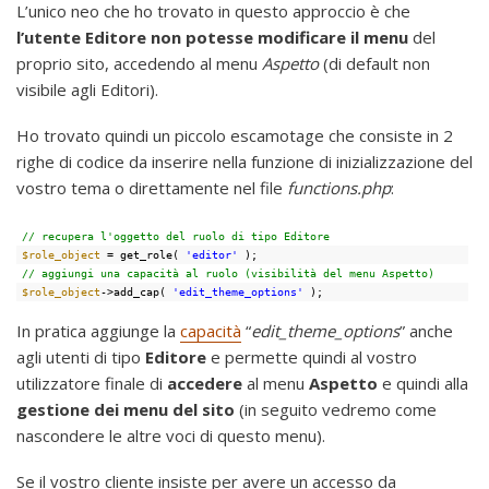
L’unico neo che ho trovato in questo approccio è che
l’utente Editore non potesse modificare il menu
del
proprio sito, accedendo al menu
Aspetto
(di default non
visibile agli Editori).
Ho trovato quindi un piccolo escamotage che consiste in 2
righe di codice da inserire nella funzione di inizializzazione del
vostro tema o direttamente nel file
functions.php
:
// recupera l'oggetto del ruolo di tipo Editore
$role_object
= get_role( 
'editor'
);
// aggiungi una capacità al ruolo (visibilità del menu Aspetto)
$role_object
->add_cap( 
'edit_theme_options'
);
In pratica aggiunge la
capacità
“
edit_theme_options
” anche
agli utenti di tipo
Editore
e permette quindi al vostro
utilizzatore finale di
accedere
al menu
Aspetto
e quindi alla
gestione dei menu del sito
(in seguito vedremo come
nascondere le altre voci di questo menu).
Se il vostro cliente insiste per avere un accesso da