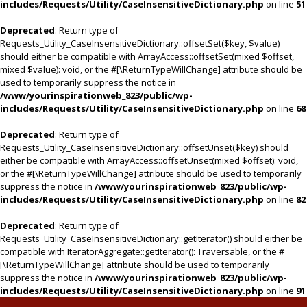
includes/Requests/Utility/CaseInsensitiveDictionary.php
on line
51
Deprecated
: Return type of
Requests_Utility_CaseInsensitiveDictionary::offsetSet($key, $value)
should either be compatible with ArrayAccess::offsetSet(mixed $offset,
mixed $value): void, or the #[\ReturnTypeWillChange] attribute should be
used to temporarily suppress the notice in
/www/yourinspirationweb_823/public/wp-
includes/Requests/Utility/CaseInsensitiveDictionary.php
on line
68
Deprecated
: Return type of
Requests_Utility_CaseInsensitiveDictionary::offsetUnset($key) should
either be compatible with ArrayAccess::offsetUnset(mixed $offset): void,
or the #[\ReturnTypeWillChange] attribute should be used to temporarily
suppress the notice in
/www/yourinspirationweb_823/public/wp-
includes/Requests/Utility/CaseInsensitiveDictionary.php
on line
82
Deprecated
: Return type of
Requests_Utility_CaseInsensitiveDictionary::getIterator() should either be
compatible with IteratorAggregate::getIterator(): Traversable, or the #
[\ReturnTypeWillChange] attribute should be used to temporarily
suppress the notice in
/www/yourinspirationweb_823/public/wp-
includes/Requests/Utility/CaseInsensitiveDictionary.php
on line
91