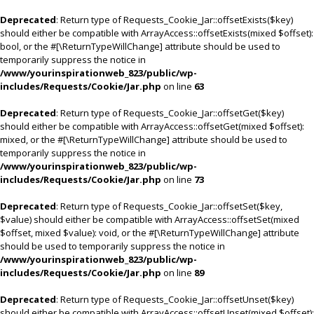
Deprecated
: Return type of Requests_Cookie_Jar::offsetExists($key)
should either be compatible with ArrayAccess::offsetExists(mixed $offset):
bool, or the #[\ReturnTypeWillChange] attribute should be used to
temporarily suppress the notice in
/www/yourinspirationweb_823/public/wp-
includes/Requests/Cookie/Jar.php
on line
63
Deprecated
: Return type of Requests_Cookie_Jar::offsetGet($key)
should either be compatible with ArrayAccess::offsetGet(mixed $offset):
mixed, or the #[\ReturnTypeWillChange] attribute should be used to
temporarily suppress the notice in
/www/yourinspirationweb_823/public/wp-
includes/Requests/Cookie/Jar.php
on line
73
Deprecated
: Return type of Requests_Cookie_Jar::offsetSet($key,
$value) should either be compatible with ArrayAccess::offsetSet(mixed
$offset, mixed $value): void, or the #[\ReturnTypeWillChange] attribute
should be used to temporarily suppress the notice in
/www/yourinspirationweb_823/public/wp-
includes/Requests/Cookie/Jar.php
on line
89
Deprecated
: Return type of Requests_Cookie_Jar::offsetUnset($key)
should either be compatible with ArrayAccess::offsetUnset(mixed $offset):