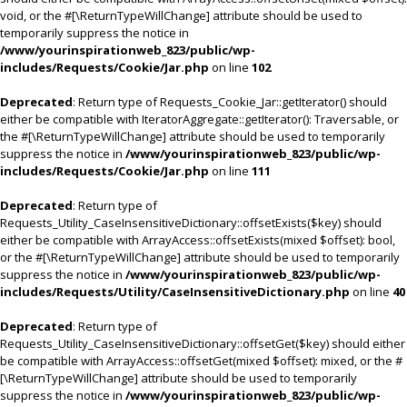
void, or the #[\ReturnTypeWillChange] attribute should be used to
temporarily suppress the notice in
/www/yourinspirationweb_823/public/wp-
includes/Requests/Cookie/Jar.php
on line
102
Deprecated
: Return type of Requests_Cookie_Jar::getIterator() should
either be compatible with IteratorAggregate::getIterator(): Traversable, or
the #[\ReturnTypeWillChange] attribute should be used to temporarily
suppress the notice in
/www/yourinspirationweb_823/public/wp-
includes/Requests/Cookie/Jar.php
on line
111
Deprecated
: Return type of
Requests_Utility_CaseInsensitiveDictionary::offsetExists($key) should
either be compatible with ArrayAccess::offsetExists(mixed $offset): bool,
or the #[\ReturnTypeWillChange] attribute should be used to temporarily
suppress the notice in
/www/yourinspirationweb_823/public/wp-
includes/Requests/Utility/CaseInsensitiveDictionary.php
on line
40
Deprecated
: Return type of
Requests_Utility_CaseInsensitiveDictionary::offsetGet($key) should either
be compatible with ArrayAccess::offsetGet(mixed $offset): mixed, or the #
[\ReturnTypeWillChange] attribute should be used to temporarily
suppress the notice in
/www/yourinspirationweb_823/public/wp-