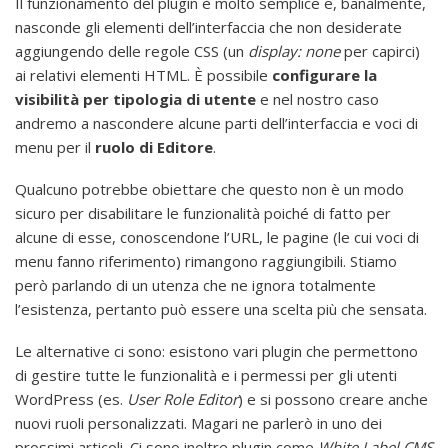
Il funzionamento del plugin è molto semplice e, banalmente,
nasconde gli elementi dell’interfaccia che non desiderate
aggiungendo delle regole CSS (un
display: none
per capirci)
ai relativi elementi HTML. È possibile
configurare la
visibilità per tipologia di utente
e nel nostro caso
andremo a nascondere alcune parti dell’interfaccia e voci di
menu per il
ruolo di Editore
.
Qualcuno potrebbe obiettare che questo non è un modo
sicuro per disabilitare le funzionalità poiché di fatto per
alcune di esse, conoscendone l’URL, le pagine (le cui voci di
menu fanno riferimento) rimangono raggiungibili. Stiamo
però parlando di un utenza che ne ignora totalmente
l’esistenza, pertanto può essere una scelta più che sensata.
Le alternative ci sono: esistono vari plugin che permettono
di gestire tutte le funzionalità e i permessi per gli utenti
WordPress (es.
User Role Editor
) e si possono creare anche
nuovi ruoli personalizzati. Magari ne parlerò in uno dei
prossimi articoli. Ci sono inoltre plugin come
White Label CMS