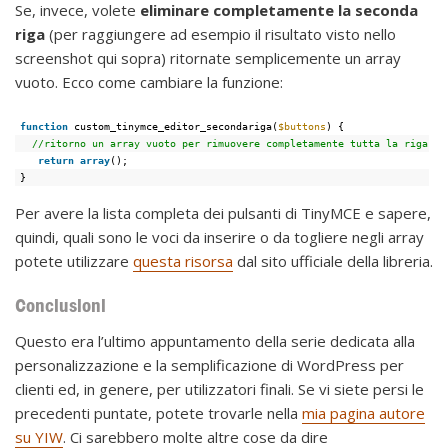
Se, invece, volete
eliminare completamente la seconda
riga
(per raggiungere ad esempio il risultato visto nello
screenshot qui sopra) ritornate semplicemente un array
vuoto. Ecco come cambiare la funzione:
function
custom_tinymce_editor_secondariga(
$buttons
) {
//ritorno un array vuoto per rimuovere completamente tutta la riga
return
array
();
}
Per avere la lista completa dei pulsanti di TinyMCE e sapere,
quindi, quali sono le voci da inserire o da togliere negli array
potete utilizzare
questa risorsa
dal sito ufficiale della libreria.
Conclusioni
Questo era l’ultimo appuntamento della serie dedicata alla
personalizzazione e la semplificazione di WordPress per
clienti ed, in genere, per utilizzatori finali. Se vi siete persi le
precedenti puntate, potete trovarle nella
mia pagina autore
su YIW
. Ci sarebbero molte altre cose da dire