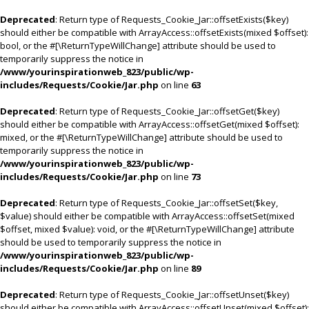
Deprecated
: Return type of Requests_Cookie_Jar::offsetExists($key)
should either be compatible with ArrayAccess::offsetExists(mixed $offset):
bool, or the #[\ReturnTypeWillChange] attribute should be used to
temporarily suppress the notice in
/www/yourinspirationweb_823/public/wp-
includes/Requests/Cookie/Jar.php
on line
63
Deprecated
: Return type of Requests_Cookie_Jar::offsetGet($key)
should either be compatible with ArrayAccess::offsetGet(mixed $offset):
mixed, or the #[\ReturnTypeWillChange] attribute should be used to
temporarily suppress the notice in
/www/yourinspirationweb_823/public/wp-
includes/Requests/Cookie/Jar.php
on line
73
Deprecated
: Return type of Requests_Cookie_Jar::offsetSet($key,
$value) should either be compatible with ArrayAccess::offsetSet(mixed
$offset, mixed $value): void, or the #[\ReturnTypeWillChange] attribute
should be used to temporarily suppress the notice in
/www/yourinspirationweb_823/public/wp-
includes/Requests/Cookie/Jar.php
on line
89
Deprecated
: Return type of Requests_Cookie_Jar::offsetUnset($key)
should either be compatible with ArrayAccess::offsetUnset(mixed $offset):