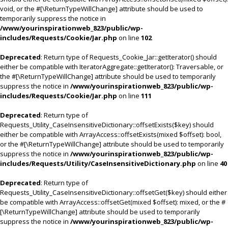
void, or the #[\ReturnTypeWillChange] attribute should be used to
temporarily suppress the notice in
/www/yourinspirationweb_823/public/wp-
includes/Requests/Cookie/Jar.php
on line
102
Deprecated
: Return type of Requests_Cookie_Jar::getIterator() should
either be compatible with IteratorAggregate::getIterator(): Traversable, or
the #[\ReturnTypeWillChange] attribute should be used to temporarily
suppress the notice in
/www/yourinspirationweb_823/public/wp-
includes/Requests/Cookie/Jar.php
on line
111
Deprecated
: Return type of
Requests_Utility_CaseInsensitiveDictionary::offsetExists($key) should
either be compatible with ArrayAccess::offsetExists(mixed $offset): bool,
or the #[\ReturnTypeWillChange] attribute should be used to temporarily
suppress the notice in
/www/yourinspirationweb_823/public/wp-
includes/Requests/Utility/CaseInsensitiveDictionary.php
on line
40
Deprecated
: Return type of
Requests_Utility_CaseInsensitiveDictionary::offsetGet($key) should either
be compatible with ArrayAccess::offsetGet(mixed $offset): mixed, or the #
[\ReturnTypeWillChange] attribute should be used to temporarily
suppress the notice in
/www/yourinspirationweb_823/public/wp-