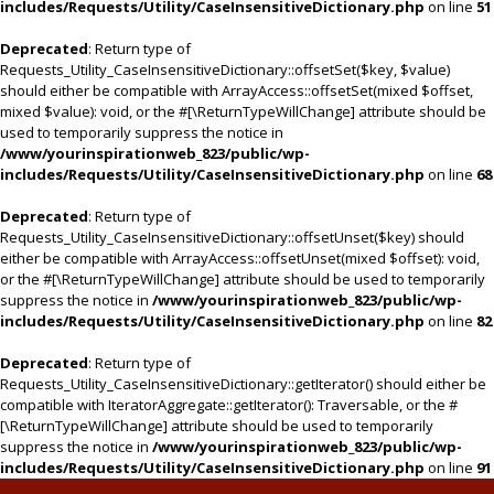
includes/Requests/Utility/CaseInsensitiveDictionary.php
on line
51
Deprecated
: Return type of
Requests_Utility_CaseInsensitiveDictionary::offsetSet($key, $value)
should either be compatible with ArrayAccess::offsetSet(mixed $offset,
mixed $value): void, or the #[\ReturnTypeWillChange] attribute should be
used to temporarily suppress the notice in
/www/yourinspirationweb_823/public/wp-
includes/Requests/Utility/CaseInsensitiveDictionary.php
on line
68
Deprecated
: Return type of
Requests_Utility_CaseInsensitiveDictionary::offsetUnset($key) should
either be compatible with ArrayAccess::offsetUnset(mixed $offset): void,
or the #[\ReturnTypeWillChange] attribute should be used to temporarily
suppress the notice in
/www/yourinspirationweb_823/public/wp-
includes/Requests/Utility/CaseInsensitiveDictionary.php
on line
82
Deprecated
: Return type of
Requests_Utility_CaseInsensitiveDictionary::getIterator() should either be
compatible with IteratorAggregate::getIterator(): Traversable, or the #
[\ReturnTypeWillChange] attribute should be used to temporarily
suppress the notice in
/www/yourinspirationweb_823/public/wp-
includes/Requests/Utility/CaseInsensitiveDictionary.php
on line
91