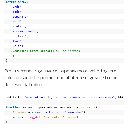
return
array
(
'undo'
,
'redo'
,
'separator'
,
'bold'
,
'italic'
,
'strikethrough'
,
'bullist'
,
'link'
,
'unlink'
//aggiungi altri pulsanti qui se servono
);
}
Per la seconda riga, invece, supponiamo di voler togliere
solo i pulsanti che permettono all’utente di gestire i colori
del testo dall’editor:
add_filter(
'mce_buttons_2'
, 
'custom_tinymce_editor_secondariga'
, 99);
function
custom_tinymce_editor_secondariga(
$pulsanti
) {
$rimuovi
= 
array
(
'backcolor'
, 
'forecolor'
);
return
array_diff
(
$pulsanti
, 
$rimuovi
);
}