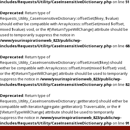
includes/Requests/Utility/CaseInsensitiveDictionary.php
on line
51
Deprecated
: Return type of
Requests_Utility_CaseInsensitiveDictionary::offsetSet($key, $value)
should either be compatible with ArrayAccess::offsetSet(mixed $offset,
mixed $value): void, or the #[\ReturnTypeWillChange] attribute should be
used to temporarily suppress the notice in
/www/yourinspirationweb_823/public/wp-
includes/Requests/Utility/CaseInsensitiveDictionary.php
on line
68
Deprecated
: Return type of
Requests_Utility_CaseInsensitiveDictionary::offsetUnset($key) should
either be compatible with ArrayAccess::offsetUnset(mixed $offset): void,
or the #[\ReturnTypeWillChange] attribute should be used to temporarily
suppress the notice in
/www/yourinspirationweb_823/public/wp-
includes/Requests/Utility/CaseInsensitiveDictionary.php
on line
82
Deprecated
: Return type of
Requests_Utility_CaseInsensitiveDictionary::getIterator() should either be
compatible with IteratorAggregate::getIterator(): Traversable, or the #
[\ReturnTypeWillChange] attribute should be used to temporarily
suppress the notice in
/www/yourinspirationweb_823/public/wp-
includes/Requests/Utility/CaseInsensitiveDictionary.php
on line
91