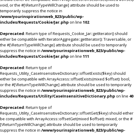
void, or the #[\ReturnTypeWillChange] attribute should be used to
temporarily suppress the notice in
/www/yourinspirationweb_823/public/wp-
includes/Requests/Cookie/Jar.php
on line
102
Deprecated
: Return type of Requests_Cookie_Jar::getIterator() should
either be compatible with IteratorAggregate::getIterator(): Traversable, or
the #[\ReturnTypeWillChange] attribute should be used to temporarily
suppress the notice in
/www/yourinspirationweb_823/public/wp-
includes/Requests/Cookie/Jar.php
on line
111
Deprecated
: Return type of
Requests_Utility_CaseInsensitiveDictionary::offsetExists($key) should
either be compatible with ArrayAccess::offsetExists(mixed $offset): bool,
or the #[\ReturnTypeWillChange] attribute should be used to temporarily
suppress the notice in
/www/yourinspirationweb_823/public/wp-
includes/Requests/Utility/CaseInsensitiveDictionary.php
on line
40
Deprecated
: Return type of
Requests_Utility_CaseInsensitiveDictionary::offsetGet($key) should either
be compatible with ArrayAccess::offsetGet(mixed $offset): mixed, or the #
[\ReturnTypeWillChange] attribute should be used to temporarily
suppress the notice in
/www/yourinspirationweb_823/public/wp-