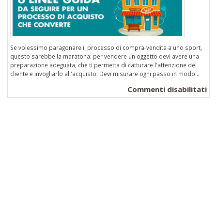
Se volessimo paragonare il processo di compra-vendita a uno sport,
questo sarebbe la maratona: per vendere un oggetto devi avere una
preparazione adeguata, che ti permetta di catturare l'attenzione del
cliente e invogliarlo all'acquisto. Devi misurare ogni passo in modo...
su
Commenti disabilitati
Wo
6
Li
gu
da
se
pe
un
Pr
di
Ac