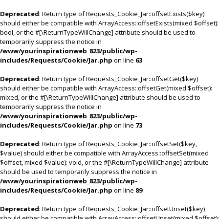
Deprecated
: Return type of Requests_Cookie_Jar::offsetExists($key)
should either be compatible with ArrayAccess::offsetExists(mixed $offset):
bool, or the #[\ReturnTypeWillChange] attribute should be used to
temporarily suppress the notice in
/www/yourinspirationweb_823/public/wp-
includes/Requests/Cookie/Jar.php
on line
63
Deprecated
: Return type of Requests_Cookie_Jar::offsetGet($key)
should either be compatible with ArrayAccess::offsetGet(mixed $offset):
mixed, or the #[\ReturnTypeWillChange] attribute should be used to
temporarily suppress the notice in
/www/yourinspirationweb_823/public/wp-
includes/Requests/Cookie/Jar.php
on line
73
Deprecated
: Return type of Requests_Cookie_Jar::offsetSet($key,
$value) should either be compatible with ArrayAccess::offsetSet(mixed
$offset, mixed $value): void, or the #[\ReturnTypeWillChange] attribute
should be used to temporarily suppress the notice in
/www/yourinspirationweb_823/public/wp-
includes/Requests/Cookie/Jar.php
on line
89
Deprecated
: Return type of Requests_Cookie_Jar::offsetUnset($key)
should either be compatible with ArrayAccess::offsetUnset(mixed $offset):