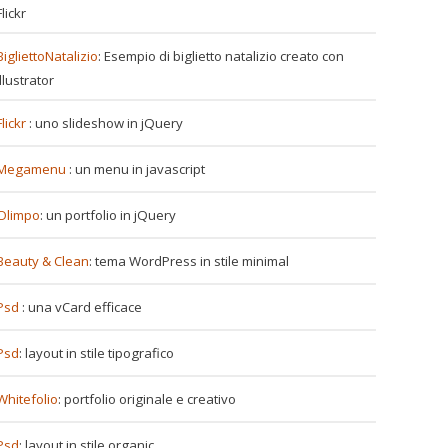
Flickr
BigliettoNatalizio
: Esempio di biglietto natalizio creato con
Illustrator
Flickr
: uno slideshow in jQuery
Megamenu
: un menu in javascript
Olimpo
: un portfolio in jQuery
Beauty & Clean
: tema WordPress in stile minimal
Psd
: una vCard efficace
Psd
: layout in stile tipografico
Whitefolio
: portfolio originale e creativo
Psd
: layout in stile organic