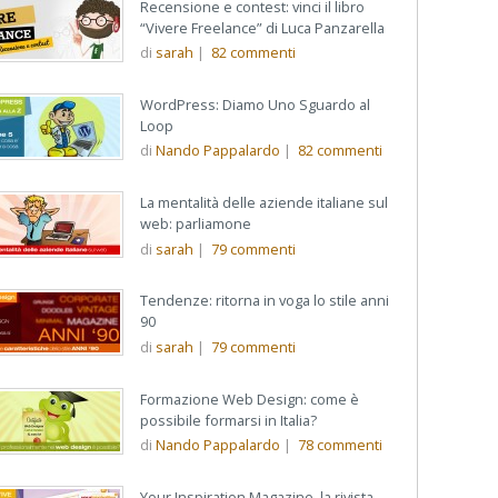
Recensione e contest: vinci il libro
“Vivere Freelance” di Luca Panzarella
di
sarah
|
82
commenti
WordPress: Diamo Uno Sguardo al
Loop
di
Nando Pappalardo
|
82
commenti
La mentalità delle aziende italiane sul
web: parliamone
di
sarah
|
79
commenti
Tendenze: ritorna in voga lo stile anni
90
di
sarah
|
79
commenti
Formazione Web Design: come è
possibile formarsi in Italia?
di
Nando Pappalardo
|
78
commenti
Your Inspiration Magazine, la rivista