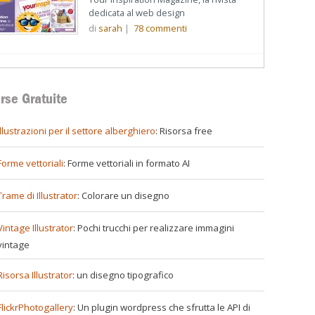
dedicata al web design
di
sarah
|
78
commenti
rse Gratuite
illustrazioni per il settore alberghiero
: Risorsa free
Forme vettoriali
: Forme vettoriali in formato AI
Trame di Illustrator
: Colorare un disegno
Vintage Illustrator
: Pochi trucchi per realizzare immagini
vintage
Risorsa Illustrator
: un disegno tipografico
FlickrPhotogallery
: Un plugin wordpress che sfrutta le API di