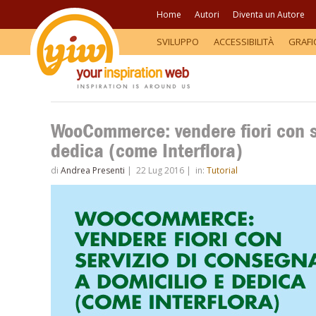
Home
Autori
Diventa un Autore
SVILUPPO
ACCESSIBILITÀ
GRAFI
WooCommerce: vendere fiori con se
dedica (come Interflora)
di
Andrea Presenti
|
22 Lug 2016
|
in:
Tutorial