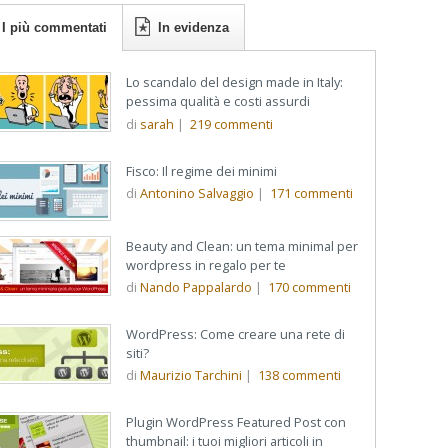
I più commentati
In evidenza
Lo scandalo del design made in Italy:
pessima qualità e costi assurdi
di
sarah
|
219
commenti
Fisco: Il regime dei minimi
di
Antonino Salvaggio
|
171
commenti
Beauty and Clean: un tema minimal per
wordpress in regalo per te
di
Nando Pappalardo
|
170
commenti
WordPress: Come creare una rete di
siti?
di
Maurizio Tarchini
|
138
commenti
Plugin WordPress Featured Post con
thumbnail: i tuoi migliori articoli in