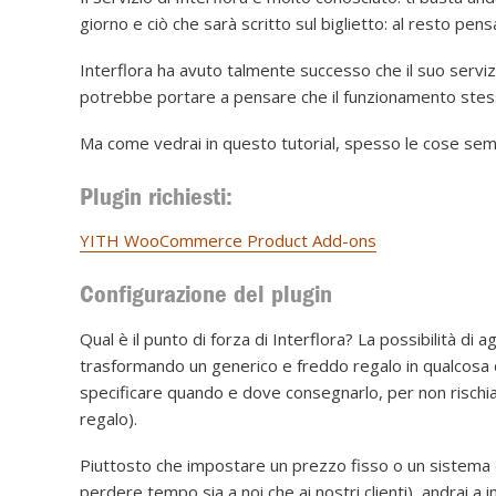
giorno e ciò che sarà scritto sul biglietto: al resto pens
Interflora ha avuto talmente successo che il suo servizio
potrebbe portare a pensare che il funzionamento stesso 
Ma come vedrai in questo tutorial, spesso le cose sembr
Plugin richiesti:
YITH WooCommerce Product Add-ons
Configurazione del plugin
Qual è il punto di forza di Interflora? La possibilità di
trasformando un generico e freddo regalo in qualcosa d
specificare quando e dove consegnarlo, per non rischia
regalo).
Piuttosto che impostare un prezzo fisso o un sistema 
perdere tempo sia a noi che ai nostri clienti), andrai a 