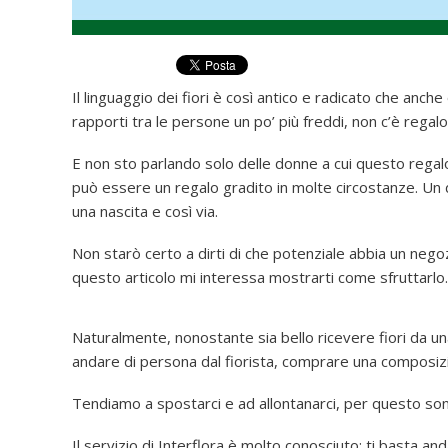
Il linguaggio dei fiori è così antico e radicato che anch
rapporti tra le persone un po’ più freddi, non c’è regal
E non sto parlando solo delle donne a cui questo regalo
può essere un regalo gradito in molte circostanze. Un
una nascita e così via.
Non starò certo a dirti di che potenziale abbia un nego
questo articolo mi interessa mostrarti come sfruttarlo.
Naturalmente, nonostante sia bello ricevere fiori da 
andare di persona dal fiorista, comprare una composizi
Tendiamo a spostarci e ad allontanarci, per questo sono 
Il servizio di Interflora è molto conosciuto: ti basta anda