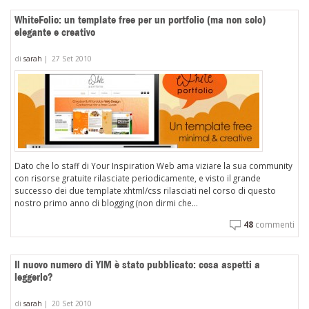
WhiteFolio: un template free per un portfolio (ma non solo)
elegante e creativo
di
sarah
|
27 Set 2010
Dato che lo staff di Your Inspiration Web ama viziare la sua community
con risorse gratuite rilasciate periodicamente, e visto il grande
successo dei due template xhtml/css rilasciati nel corso di questo
nostro primo anno di blogging (non dirmi che...
48
commenti
Il nuovo numero di YIM è stato pubblicato: cosa aspetti a
leggerlo?
di
sarah
|
20 Set 2010