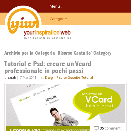
Menu ↓
Categorie ↓
Archivio per la Categoria ‘Risorse Gratuite’ Category
Tutorial e Psd: creare un Vcard
professionale in pochi passi
di
sarah
|
7 Mar 2011
|
in:
Design
,
Risorse Gratuite
,
Tutorial
35
commenti