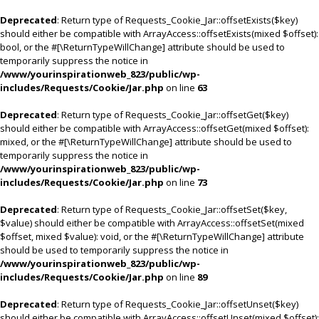
Deprecated
: Return type of Requests_Cookie_Jar::offsetExists($key)
should either be compatible with ArrayAccess::offsetExists(mixed $offset):
bool, or the #[\ReturnTypeWillChange] attribute should be used to
temporarily suppress the notice in
/www/yourinspirationweb_823/public/wp-
includes/Requests/Cookie/Jar.php
on line
63
Deprecated
: Return type of Requests_Cookie_Jar::offsetGet($key)
should either be compatible with ArrayAccess::offsetGet(mixed $offset):
mixed, or the #[\ReturnTypeWillChange] attribute should be used to
temporarily suppress the notice in
/www/yourinspirationweb_823/public/wp-
includes/Requests/Cookie/Jar.php
on line
73
Deprecated
: Return type of Requests_Cookie_Jar::offsetSet($key,
$value) should either be compatible with ArrayAccess::offsetSet(mixed
$offset, mixed $value): void, or the #[\ReturnTypeWillChange] attribute
should be used to temporarily suppress the notice in
/www/yourinspirationweb_823/public/wp-
includes/Requests/Cookie/Jar.php
on line
89
Deprecated
: Return type of Requests_Cookie_Jar::offsetUnset($key)
should either be compatible with ArrayAccess::offsetUnset(mixed $offset):