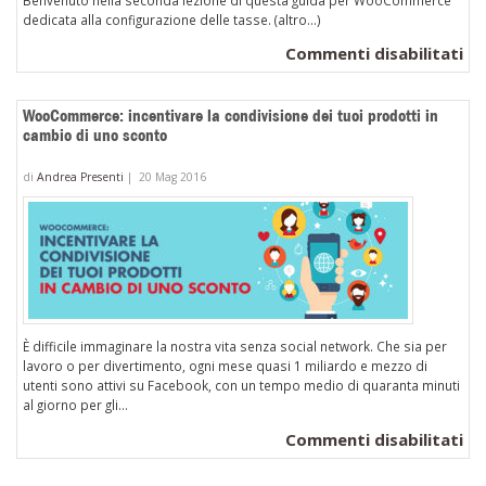
dedicata alla configurazione delle tasse. (altro…)
su
Commenti disabilitati
Wo
Co
WooCommerce: incentivare la condivisione dei tuoi prodotti in
le
cambio di uno sconto
al
di
Andrea Presenti
|
20 Mag 2016
di
im
St
È difficile immaginare la nostra vita senza social network. Che sia per
lavoro o per divertimento, ogni mese quasi 1 miliardo e mezzo di
utenti sono attivi su Facebook, con un tempo medio di quaranta minuti
al giorno per gli...
su
Commenti disabilitati
Wo