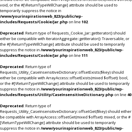
void, or the #[\ReturnTypeWillChange] attribute should be used to
temporarily suppress the notice in
/www/yourinspirationweb_823/public/wp-
includes/Requests/Cookie/Jar.php
on line
102
Deprecated
: Return type of Requests_Cookie_Jar::getIterator() should
either be compatible with IteratorAggregate::getIterator(): Traversable, or
the #[\ReturnTypeWillChange] attribute should be used to temporarily
suppress the notice in
/www/yourinspirationweb_823/public/wp-
includes/Requests/Cookie/Jar.php
on line
111
Deprecated
: Return type of
Requests_Utility_CaseInsensitiveDictionary::offsetExists($key) should
either be compatible with ArrayAccess::offsetExists(mixed $offset): bool,
or the #[\ReturnTypeWillChange] attribute should be used to temporarily
suppress the notice in
/www/yourinspirationweb_823/public/wp-
includes/Requests/Utility/CaseInsensitiveDictionary.php
on line
40
Deprecated
: Return type of
Requests_Utility_CaseInsensitiveDictionary::offsetGet($key) should either
be compatible with ArrayAccess::offsetGet(mixed $offset): mixed, or the #
[\ReturnTypeWillChange] attribute should be used to temporarily
suppress the notice in
/www/yourinspirationweb_823/public/wp-