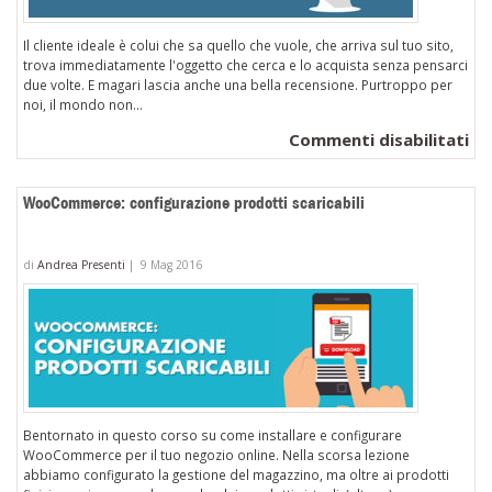
Il cliente ideale è colui che sa quello che vuole, che arriva sul tuo sito,
trova immediatamente l'oggetto che cerca e lo acquista senza pensarci
due volte. E magari lascia anche una bella recensione. Purtroppo per
noi, il mondo non...
su
Commenti disabilitati
Co
sf
WooCommerce: configurazione prodotti scaricabili
i
pr
di
Andrea Presenti
|
9 Mag 2016
vis
di
re
pe
au
le
ve
Bentornato in questo corso su come installare e configurare
sul
WooCommerce per il tuo negozio online. Nella scorsa lezione
abbiamo configurato la gestione del magazzino, ma oltre ai prodotti
tu