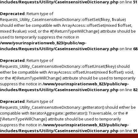
includes/Requests/Utility/CaseInsensitiveDictionary.php
on line
51
Deprecated
: Return type of
Requests_Utility_CaseInsensitiveDictionary::offsetSet($key, $value)
should either be compatible with ArrayAccess::offsetSet(mixed $offset,
mixed $value): void, or the #[\ReturnTypeWillChange] attribute should be
used to temporarily suppress the notice in
/www/yourinspirationweb_823/public/wp-
includes/Requests/Utility/CaseInsensitiveDictionary.php
on line
68
Deprecated
: Return type of
Requests_Utility_CaseInsensitiveDictionary::offsetUnset($key) should
either be compatible with ArrayAccess::offsetUnset(mixed $offset): void,
or the #[\ReturnTypeWillChange] attribute should be used to temporarily
suppress the notice in
/www/yourinspirationweb_823/public/wp-
includes/Requests/Utility/CaseInsensitiveDictionary.php
on line
82
Deprecated
: Return type of
Requests_Utility_CaseInsensitiveDictionary::getIterator() should either be
compatible with IteratorAggregate::getIterator(): Traversable, or the #
[\ReturnTypeWillChange] attribute should be used to temporarily
suppress the notice in
/www/yourinspirationweb_823/public/wp-
includes/Requests/Utility/CaseInsensitiveDictionary.php
on line
91