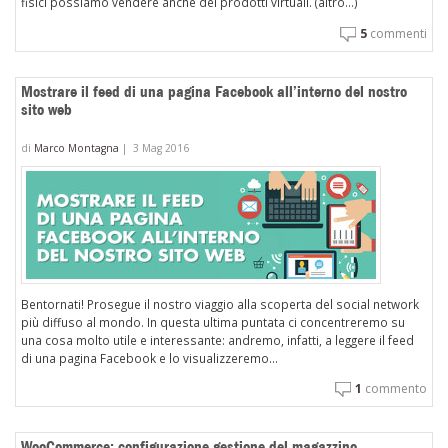
fisici possiamo vendere anche dei prodotti virtuali. (altro…)
Wo
5
commenti
Mostrare il feed di una pagina Facebook all’interno del nostro
sito web
di
Marco Montagna
|
3 Mag 2016
Bentornati! Prosegue il nostro viaggio alla scoperta del social network
più diffuso al mondo. In questa ultima puntata ci concentreremo su
una cosa molto utile e interessante: andremo, infatti, a leggere il feed
di una pagina Facebook e lo visualizzeremo...
1
commento
WooCommerce: configurazione gestione del magazzino