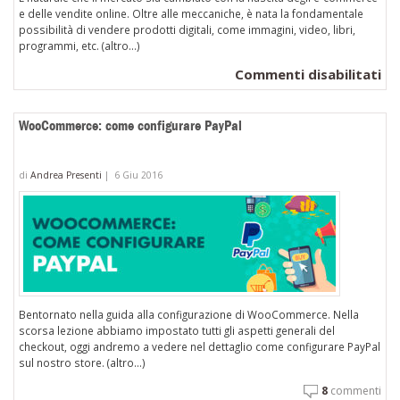
e delle vendite online. Oltre alle meccaniche, è nata la fondamentale
possibilità di vendere prodotti digitali, come immagini, video, libri,
programmi, etc. (altro…)
su
Commenti disabilitati
Un
e-
WooCommerce: come configurare PayPal
co
di
di
Andrea Presenti
|
6 Giu 2016
pr
dig
au
le
co
in
4
Bentornato nella guida alla configurazione di WooCommerce. Nella
mo
scorsa lezione abbiamo impostato tutti gli aspetti generali del
checkout, oggi andremo a vedere nel dettaglio come configurare PayPal
sul nostro store. (altro…)
8
commenti