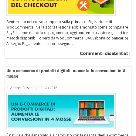
Bentornato nel corso completo sulla prima configurazione di
WooCommerce! Nella scorsa lezione abbiamo visto come configurare
PayPal come metodo di pagamento, oggi andremo a vedere gli altri tre
metodi disponibili offerti da WooCommerce: BACS (bonifico bancario)
Assegno Pagamento in contrassegno...
su
Commenti disabilitati
Wo
al
Un e-commerce di prodotti digitali: aumenta le conversioni in 4
co
mosse
de
di
Andrea Presenti
|
10 Giu 2016
ch
È naturale che il mercato sia cambiato con la nascita degli e-commerce