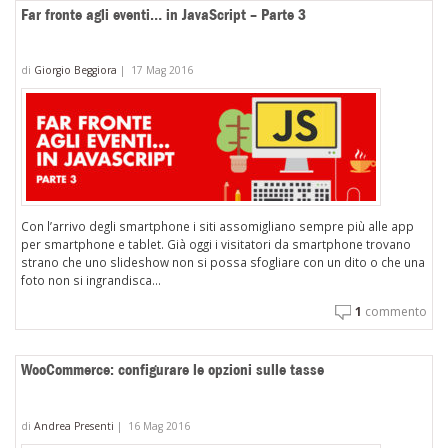
in
Far fronte agli eventi… in JavaScript – Parte 3
la
co
di
Giorgio Beggiora
|
17 Mag 2016
de
tu
pr
in
ca
di
un
Con l’arrivo degli smartphone i siti assomigliano sempre più alle app
sc
per smartphone e tablet. Già oggi i visitatori da smartphone trovano
strano che uno slideshow non si possa sfogliare con un dito o che una
foto non si ingrandisca...
1
commento
WooCommerce: configurare le opzioni sulle tasse
di
Andrea Presenti
|
16 Mag 2016