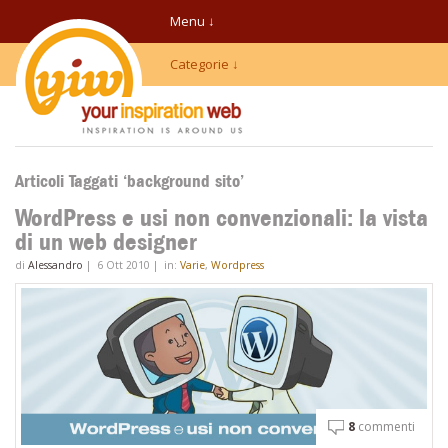
Menu ↓
Categorie ↓
Articoli Taggati ‘background sito’
WordPress e usi non convenzionali: la vista
di un web designer
di
Alessandro
|
6 Ott 2010
|
in:
Varie
,
Wordpress
8
commenti