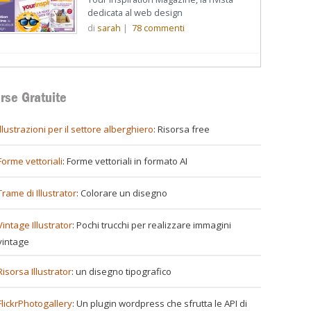
dedicata al web design
di
sarah
|
78
commenti
rse Gratuite
illustrazioni per il settore alberghiero
: Risorsa free
Forme vettoriali
: Forme vettoriali in formato AI
Trame di Illustrator
: Colorare un disegno
Vintage Illustrator
: Pochi trucchi per realizzare immagini
vintage
Risorsa Illustrator
: un disegno tipografico
FlickrPhotogallery
: Un plugin wordpress che sfrutta le API di