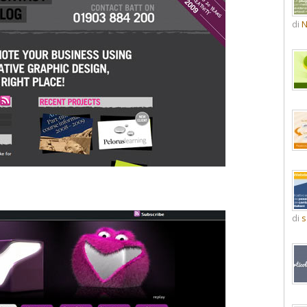
di
N
di
s