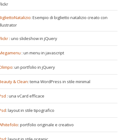
Flickr
BigliettoNatalizio
: Esempio di biglietto natalizio creato con
Illustrator
Flickr
: uno slideshow in jQuery
Megamenu
: un menu in javascript
Olimpo
: un portfolio in jQuery
Beauty & Clean
: tema WordPress in stile minimal
Psd
: una vCard efficace
Psd
: layout in stile tipografico
Whitefolio
: portfolio originale e creativo
Psd
: layout in stile organic