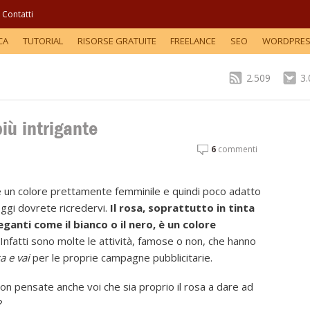
Contatti
CA
TUTORIAL
RISORSE GRATUITE
FREELANCE
SEO
WORDPRE
2.509
3
più intrigante
6
commenti
 un colore prettamente femminile e quindi poco adatto
oggi dovrete ricredervi.
Il rosa, soprattutto in tinta
ganti come il bianco o il nero, è un colore
Infatti sono molte le attività, famose o non, che hanno
a e vai
per le proprie campagne pubblicitarie.
 non pensate anche voi che sia proprio il rosa a dare ad
?