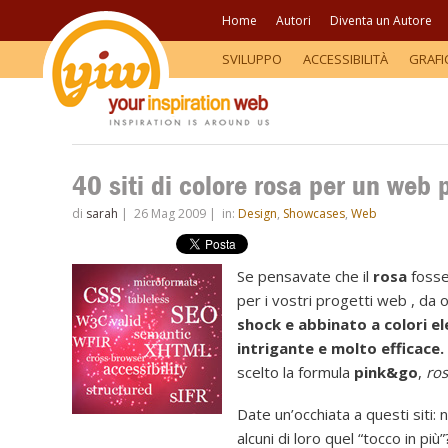
Home
Autori
Diventa un Autore
SVILUPPO
ACCESSIBILITÀ
GRAFI
40 siti di colore rosa per un web 
di
sarah
|
26 Mag 2009
|
in:
Design
,
Showcases
,
Web
Se pensavate che il
rosa
fosse
per i vostri progetti web , da 
shock e abbinato a colori ele
intrigante e molto efficace.
scelto la formula
pink&go
,
ros
Date un’occhiata a questi siti:
alcuni di loro quel “tocco in più”