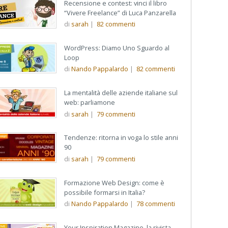
Recensione e contest: vinci il libro
“Vivere Freelance” di Luca Panzarella
di
sarah
|
82
commenti
WordPress: Diamo Uno Sguardo al
Loop
di
Nando Pappalardo
|
82
commenti
La mentalità delle aziende italiane sul
web: parliamone
di
sarah
|
79
commenti
Tendenze: ritorna in voga lo stile anni
90
di
sarah
|
79
commenti
Formazione Web Design: come è
possibile formarsi in Italia?
di
Nando Pappalardo
|
78
commenti
Your Inspiration Magazine, la rivista