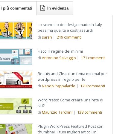
I più commentati
In evidenza
Lo scandalo del design made in Italy:
pessima qualità e costi assurdi
di
sarah
|
219
commenti
Fisco: Il regime dei minimi
di
Antonino Salvaggio
|
171
commenti
Beauty and Clean: un tema minimal per
wordpress in regalo per te
di
Nando Pappalardo
|
170
commenti
WordPress: Come creare una rete di
siti?
di
Maurizio Tarchini
|
138
commenti
Plugin WordPress Featured Post con
thumbnail: i tuoi migliori articoli in