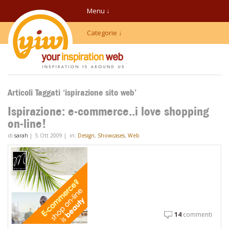
Menu ↓
Categorie ↓
Articoli Taggati ‘ispirazione sito web’
Ispirazione: e-commerce..i love shopping
on-line!
di
sarah
|
5 Ott 2009
|
in:
Design
,
Showcases
,
Web
14
commenti