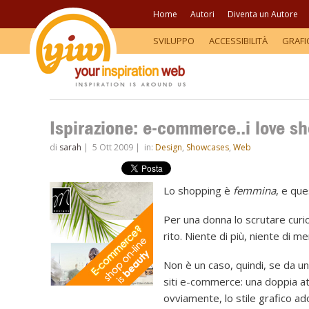
Home
Autori
Diventa un Autore
SVILUPPO
ACCESSIBILITÀ
GRAFI
Ispirazione: e-commerce..i love s
di
sarah
|
5 Ott 2009
|
in:
Design
,
Showcases
,
Web
Lo shopping è
femmina
, e que
Per una donna lo scrutare curios
rito. Niente di più, niente di me
Non è un caso, quindi, se da un
siti e-commerce: una doppia at
ovviamente, lo stile grafico ad