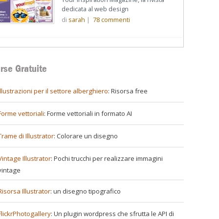
dedicata al web design
di
sarah
|
78
commenti
rse Gratuite
illustrazioni per il settore alberghiero
: Risorsa free
Forme vettoriali
: Forme vettoriali in formato AI
Trame di Illustrator
: Colorare un disegno
Vintage Illustrator
: Pochi trucchi per realizzare immagini
vintage
Risorsa Illustrator
: un disegno tipografico
FlickrPhotogallery
: Un plugin wordpress che sfrutta le API di