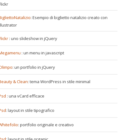
Flickr
BigliettoNatalizio
: Esempio di biglietto natalizio creato con
Illustrator
Flickr
: uno slideshow in jQuery
Megamenu
: un menu in javascript
Olimpo
: un portfolio in jQuery
Beauty & Clean
: tema WordPress in stile minimal
Psd
: una vCard efficace
Psd
: layout in stile tipografico
Whitefolio
: portfolio originale e creativo
Psd
: layout in stile organic