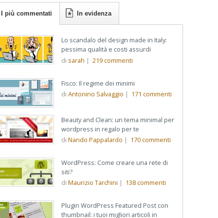
I più commentati
In evidenza
Lo scandalo del design made in Italy:
pessima qualità e costi assurdi
di
sarah
|
219
commenti
Fisco: Il regime dei minimi
di
Antonino Salvaggio
|
171
commenti
Beauty and Clean: un tema minimal per
wordpress in regalo per te
di
Nando Pappalardo
|
170
commenti
WordPress: Come creare una rete di
siti?
di
Maurizio Tarchini
|
138
commenti
Plugin WordPress Featured Post con
thumbnail: i tuoi migliori articoli in