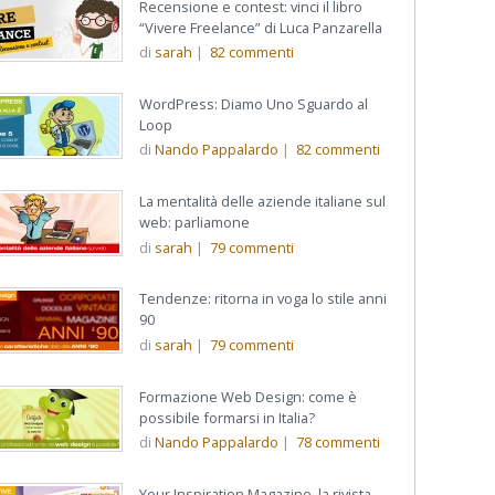
Recensione e contest: vinci il libro
“Vivere Freelance” di Luca Panzarella
di
sarah
|
82
commenti
WordPress: Diamo Uno Sguardo al
Loop
di
Nando Pappalardo
|
82
commenti
La mentalità delle aziende italiane sul
web: parliamone
di
sarah
|
79
commenti
Tendenze: ritorna in voga lo stile anni
90
di
sarah
|
79
commenti
Formazione Web Design: come è
possibile formarsi in Italia?
di
Nando Pappalardo
|
78
commenti
Your Inspiration Magazine, la rivista