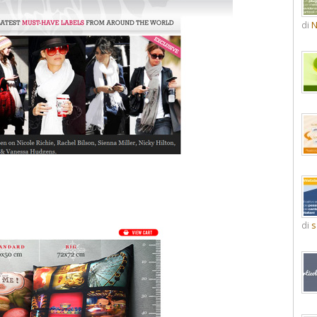
di
N
di
s