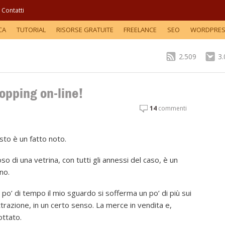
Contatti
CA
TUTORIAL
RISORSE GRATUITE
FREELANCE
SEO
WORDPRE
2.509
3
hopping on-line!
14
commenti
sto è un fatto noto.
o di una vetrina, con tutti gli annessi del caso, è un
no.
 po’ di tempo il mio sguardo si sofferma un po’ di più sui
trazione, in un certo senso. La merce in vendita e,
ottato.