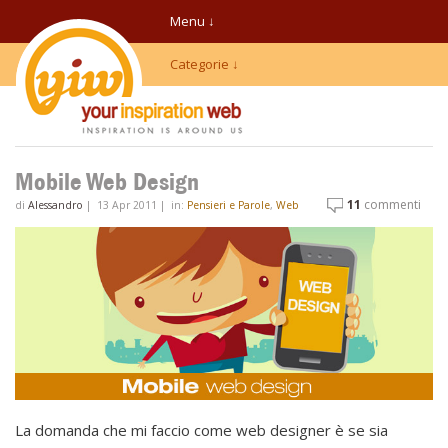
Menu ↓
Categorie ↓
Mobile Web Design
11
commenti
di
Alessandro
|
13 Apr 2011
|
in:
Pensieri e Parole
,
Web
La domanda che mi faccio come web designer è se sia