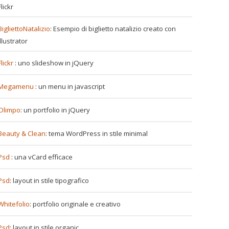
Flickr
BigliettoNatalizio
: Esempio di biglietto natalizio creato con
Illustrator
Flickr
: uno slideshow in jQuery
Megamenu
: un menu in javascript
Olimpo
: un portfolio in jQuery
Beauty & Clean
: tema WordPress in stile minimal
Psd
: una vCard efficace
Psd
: layout in stile tipografico
Whitefolio
: portfolio originale e creativo
Psd
: layout in stile organic