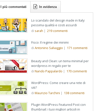
I più commentati
In evidenza
Lo scandalo del design made in Italy:
pessima qualità e costi assurdi
di
sarah
|
219
commenti
Fisco: Il regime dei minimi
di
Antonino Salvaggio
|
171
commenti
Beauty and Clean: un tema minimal per
wordpress in regalo per te
di
Nando Pappalardo
|
170
commenti
WordPress: Come creare una rete di
siti?
di
Maurizio Tarchini
|
138
commenti
Plugin WordPress Featured Post con
thumbnail: i tuoi migliori articoli in