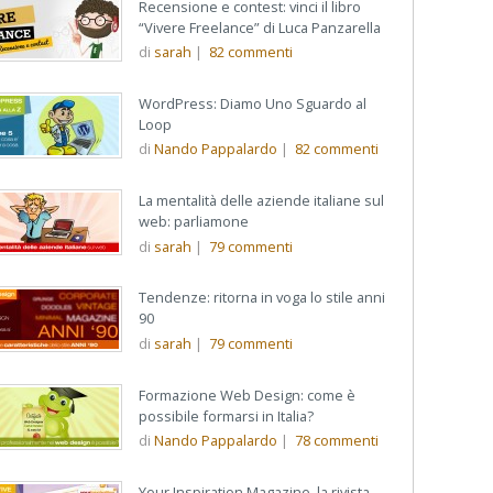
Recensione e contest: vinci il libro
“Vivere Freelance” di Luca Panzarella
di
sarah
|
82
commenti
WordPress: Diamo Uno Sguardo al
Loop
di
Nando Pappalardo
|
82
commenti
La mentalità delle aziende italiane sul
web: parliamone
di
sarah
|
79
commenti
Tendenze: ritorna in voga lo stile anni
90
di
sarah
|
79
commenti
Formazione Web Design: come è
possibile formarsi in Italia?
di
Nando Pappalardo
|
78
commenti
Your Inspiration Magazine, la rivista