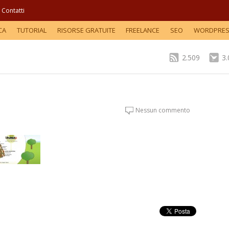
Contatti
CA
TUTORIAL
RISORSE GRATUITE
FREELANCE
SEO
WORDPRE
2.509
3
Nessun commento