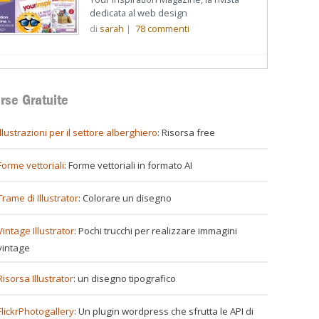
dedicata al web design
di
sarah
|
78
commenti
rse Gratuite
illustrazioni per il settore alberghiero
: Risorsa free
Forme vettoriali
: Forme vettoriali in formato AI
Trame di Illustrator
: Colorare un disegno
Vintage Illustrator
: Pochi trucchi per realizzare immagini
vintage
Risorsa Illustrator
: un disegno tipografico
FlickrPhotogallery
: Un plugin wordpress che sfrutta le API di