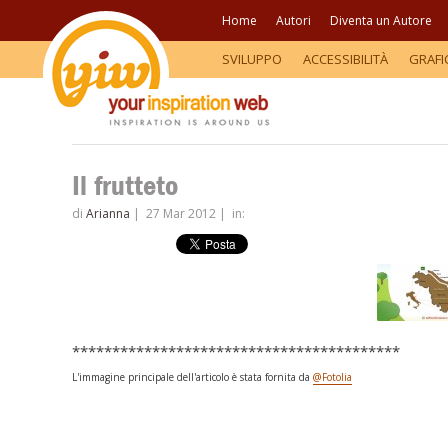
Home
Autori
Diventa un Autore
SVILUPPO
ACCESSIBILITÀ
GRAFI
Il frutteto
di
Arianna
|
27 Mar 2012
|
in:
*****************************************
L'immagine principale dell'articolo è stata fornita da
@Fotolia