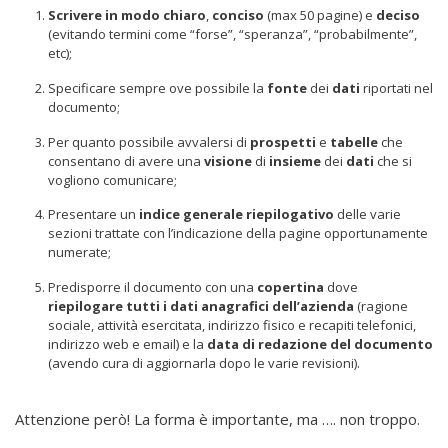
Scrivere in modo chiaro
,
conciso
(max 50 pagine) e
deciso
(evitando termini come “forse”, “speranza”, “probabilmente”,
etc);
Specificare sempre ove possibile la
fonte
dei
dati
riportati nel
documento;
Per quanto possibile avvalersi di
prospetti
e
tabelle
che
consentano di avere una
visione
di
insieme
dei
dati
che si
vogliono comunicare;
Presentare un
indice generale riepilogativo
delle varie
sezioni trattate con l’indicazione della pagine opportunamente
numerate;
Predisporre il documento con una
copertina
dove
riepilogare tutti i dati anagrafici dell’azienda
(ragione
sociale, attività esercitata, indirizzo fisico e recapiti telefonici,
indirizzo web e email) e la
data di redazione del documento
(avendo cura di aggiornarla dopo le varie revisioni).
Attenzione però! La forma è importante, ma …. non troppo.