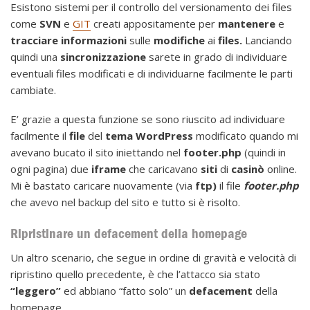
Esistono sistemi per il controllo del versionamento dei files
come
SVN
e
GIT
creati appositamente per
mantenere
e
tracciare informazioni
sulle
modifiche
ai
files.
Lanciando
quindi una
sincronizzazione
sarete in grado di individuare
eventuali files modificati e di individuarne facilmente le parti
cambiate.
E’ grazie a questa funzione se sono riuscito ad individuare
facilmente il
file
del
tema WordPress
modificato quando mi
avevano bucato il sito iniettando nel
footer.php
(quindi in
ogni pagina) due
iframe
che caricavano
siti
di
casinò
online.
Mi è bastato caricare nuovamente (via
ftp)
il file
footer.php
che avevo nel backup del sito e tutto si è risolto.
Ripristinare un defacement della homepage
Un altro scenario, che segue in ordine di gravità e velocità di
ripristino quello precedente, è che l’attacco sia stato
“leggero”
ed abbiano “fatto solo” un
defacement
della
homepage.