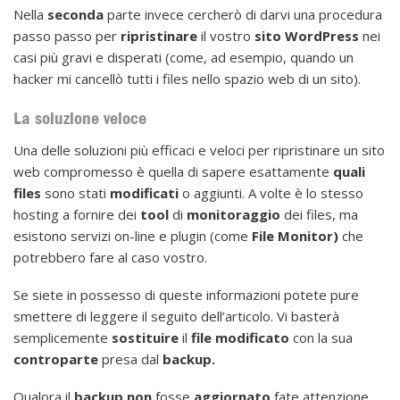
Nella
seconda
parte invece cercherò di darvi una procedura
passo passo per
ripristinare
il vostro
sito WordPress
nei
casi più gravi e disperati (come, ad esempio, quando un
hacker mi cancellò tutti i files nello spazio web di un sito).
La soluzione veloce
Una delle soluzioni più efficaci e veloci per ripristinare un sito
web compromesso è quella di sapere esattamente
quali
files
sono stati
modificati
o aggiunti. A volte è lo stesso
hosting a fornire dei
tool
di
monitoraggio
dei files, ma
esistono servizi on-line e plugin (come
File Monitor)
che
potrebbero fare al caso vostro.
Se siete in possesso di queste informazioni potete pure
smettere di leggere il seguito dell’articolo. Vi basterà
semplicemente
sostituire
il
file modificato
con la sua
controparte
presa dal
backup.
Qualora il
backup non
fosse
aggiornato
fate attenzione