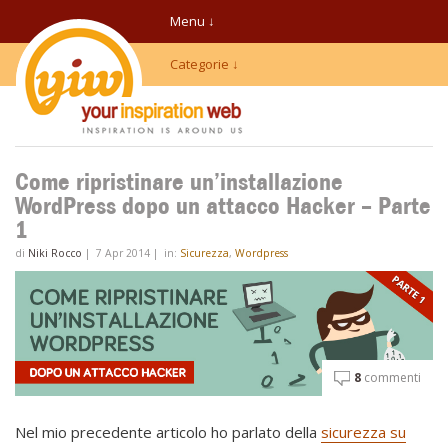
Menu ↓
Categorie ↓
Come ripristinare un’installazione
WordPress dopo un attacco Hacker – Parte
1
di
Niki Rocco
|
7 Apr 2014
|
in:
Sicurezza
,
Wordpress
8
commenti
Nel mio precedente articolo ho parlato della
sicurezza su