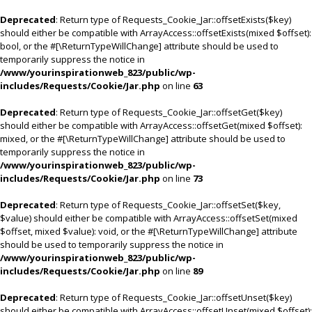
Deprecated
: Return type of Requests_Cookie_Jar::offsetExists($key)
should either be compatible with ArrayAccess::offsetExists(mixed $offset):
bool, or the #[\ReturnTypeWillChange] attribute should be used to
temporarily suppress the notice in
/www/yourinspirationweb_823/public/wp-
includes/Requests/Cookie/Jar.php
on line
63
Deprecated
: Return type of Requests_Cookie_Jar::offsetGet($key)
should either be compatible with ArrayAccess::offsetGet(mixed $offset):
mixed, or the #[\ReturnTypeWillChange] attribute should be used to
temporarily suppress the notice in
/www/yourinspirationweb_823/public/wp-
includes/Requests/Cookie/Jar.php
on line
73
Deprecated
: Return type of Requests_Cookie_Jar::offsetSet($key,
$value) should either be compatible with ArrayAccess::offsetSet(mixed
$offset, mixed $value): void, or the #[\ReturnTypeWillChange] attribute
should be used to temporarily suppress the notice in
/www/yourinspirationweb_823/public/wp-
includes/Requests/Cookie/Jar.php
on line
89
Deprecated
: Return type of Requests_Cookie_Jar::offsetUnset($key)
should either be compatible with ArrayAccess::offsetUnset(mixed $offset):