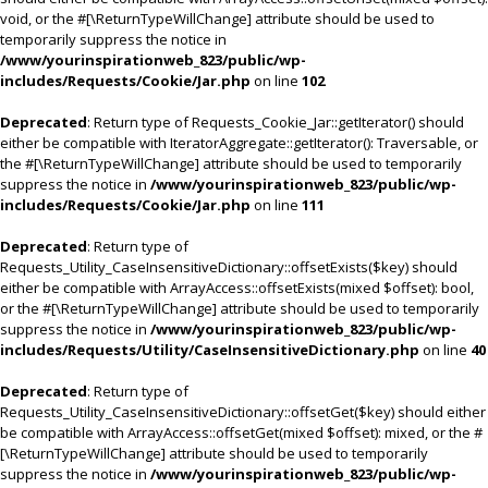
void, or the #[\ReturnTypeWillChange] attribute should be used to
temporarily suppress the notice in
/www/yourinspirationweb_823/public/wp-
includes/Requests/Cookie/Jar.php
on line
102
Deprecated
: Return type of Requests_Cookie_Jar::getIterator() should
either be compatible with IteratorAggregate::getIterator(): Traversable, or
the #[\ReturnTypeWillChange] attribute should be used to temporarily
suppress the notice in
/www/yourinspirationweb_823/public/wp-
includes/Requests/Cookie/Jar.php
on line
111
Deprecated
: Return type of
Requests_Utility_CaseInsensitiveDictionary::offsetExists($key) should
either be compatible with ArrayAccess::offsetExists(mixed $offset): bool,
or the #[\ReturnTypeWillChange] attribute should be used to temporarily
suppress the notice in
/www/yourinspirationweb_823/public/wp-
includes/Requests/Utility/CaseInsensitiveDictionary.php
on line
40
Deprecated
: Return type of
Requests_Utility_CaseInsensitiveDictionary::offsetGet($key) should either
be compatible with ArrayAccess::offsetGet(mixed $offset): mixed, or the #
[\ReturnTypeWillChange] attribute should be used to temporarily
suppress the notice in
/www/yourinspirationweb_823/public/wp-