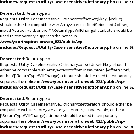
includes/Requests/Utility/CaseInsensitiveDictionary.php
on line
51
Deprecated
: Return type of
Requests_Utility_CaseInsensitiveDictionary::offsetSet($key, $value)
should either be compatible with ArrayAccess::offsetSet(mixed $offset,
mixed $value): void, or the #[\ReturnTypeWillChange] attribute should be
used to temporarily suppress the notice in
/www/yourinspirationweb_823/public/wp-
includes/Requests/Utility/CaseInsensitiveDictionary.php
on line
68
Deprecated
: Return type of
Requests_Utility_CaseInsensitiveDictionary::offsetUnset($key) should
either be compatible with ArrayAccess::offsetUnset(mixed $offset): void,
or the #[\ReturnTypeWillChange] attribute should be used to temporarily
suppress the notice in
/www/yourinspirationweb_823/public/wp-
includes/Requests/Utility/CaseInsensitiveDictionary.php
on line
82
Deprecated
: Return type of
Requests_Utility_CaseInsensitiveDictionary::getIterator() should either be
compatible with IteratorAggregate::getIterator(): Traversable, or the #
[\ReturnTypeWillChange] attribute should be used to temporarily
suppress the notice in
/www/yourinspirationweb_823/public/wp-
includes/Requests/Utility/CaseInsensitiveDictionary.php
on line
91