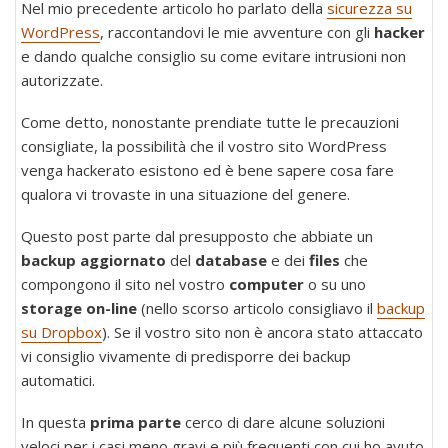
Nel mio precedente articolo ho parlato della
sicurezza su
WordPress
, raccontandovi le mie avventure con gli
hacker
e dando qualche consiglio su come evitare intrusioni non
autorizzate.
Come detto, nonostante prendiate tutte le precauzioni
consigliate, la possibilità che il vostro sito WordPress
venga hackerato esistono ed è bene sapere cosa fare
qualora vi trovaste in una situazione del genere.
Questo post parte dal presupposto che abbiate un
backup aggiornato
del
database
e dei
files
che
compongono il sito nel vostro
computer
o su uno
storage on-line
(nello scorso articolo consigliavo il
backup
su Dropbox
). Se il vostro sito non è ancora stato attaccato
vi consiglio vivamente di predisporre dei backup
automatici.
In questa
prima parte
cerco di dare alcune soluzioni
veloci per i casi meno gravi e più frequenti con cui ho avuto