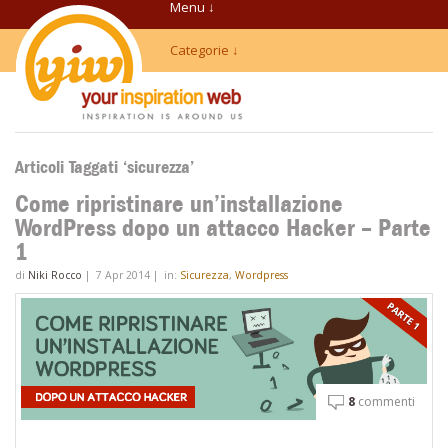
Menu ↓
Categorie ↓
Articoli Taggati ‘sicurezza’
Come ripristinare un’installazione
WordPress dopo un attacco Hacker – Parte
1
di
Niki Rocco
|
7 Apr 2014
|
in:
Sicurezza
,
Wordpress
8
commenti