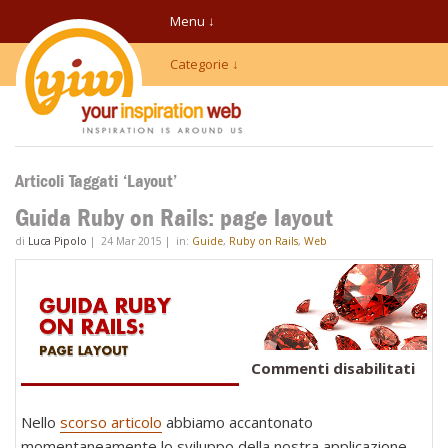
Menu ↓
Categorie ↓
Articoli Taggati ‘Layout’
Guida Ruby on Rails: page layout
di
Luca Pipolo
|
24 Mar 2015
|
in:
Guide
,
Ruby on Rails
,
Web
su
Commenti disabilitati
Gui
Rub
Nello
scorso articolo
abbiamo accantonato
on
momentaneamente lo sviluppo della nostra applicazione