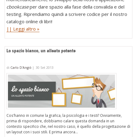
Rails
cbookcase
per dare spazio alla fase della convalida e del
pag
testing. Riprendiamo quindi a scrivere codice per il nostro
layo
catalogo online di libri!
|| Leggi altro »
Lo spazio bianco, un alleato potente
di
Carlo D'Angiò
|
30 Set 2013
Cos’hanno in comune la grafica, la psicologia e i testi? Ovviamente,
prima di rispondere, dobbiamo calare questa domanda in un
contesto specifico che, nel nostro caso, è quello della progettazione di
un layout con i suoi stili. E prima ancora...