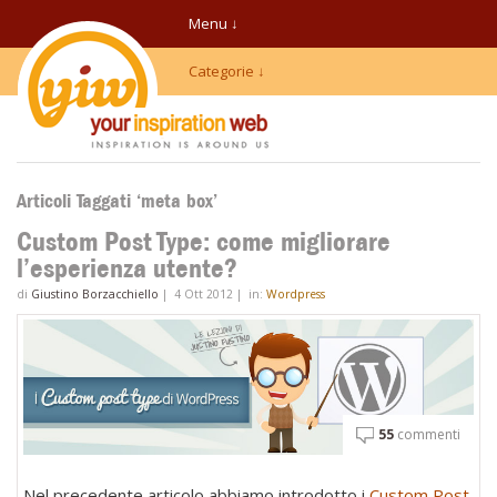
Menu ↓
Categorie ↓
Articoli Taggati ‘meta box’
Custom Post Type: come migliorare
l’esperienza utente?
di
Giustino Borzacchiello
|
4 Ott 2012
|
in:
Wordpress
55
commenti
Nel precedente articolo abbiamo introdotto i
Custom Post