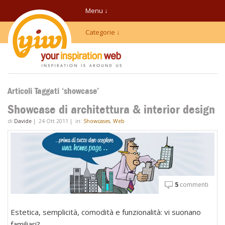
Menu ↓
Categorie ↓
Articoli Taggati ‘showcase’
Showcase di architettura & interior design
di
Davide
|
24 Ott 2011
|
in:
Showcases
,
Web
5
commenti
Estetica, semplicità, comodità e funzionalità: vi suonano
familiari?