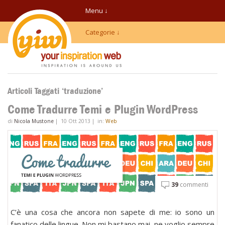
Menu ↓
Categorie ↓
Articoli Taggati ‘traduzione’
Come Tradurre Temi e Plugin WordPress
di
Nicola Mustone
|
10 Ott 2013
|
in:
Web
39
commenti
C’è una cosa che ancora non sapete di me: io sono un
fanatico delle lingue. Non mi bastano mai, ne voglio sempre