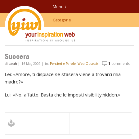
Menu ↓
Categorie ↓
Suocera
1
commento
di
sarah
|
16 Mag 2009
|
in:
Pensieri e Parole
,
Web Obsession
Lei: «Amore, ti dispiace se stasera viene a trovarci mia
madre?»
Lui: «No, affatto. Basta che le imposti visibility:hidden.»