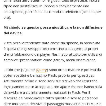
dimensioni dello schermo ne giustificano le pretese. Inoltre
l’Ipad non sostituisce un Iphone o comunemente uno
smartphone, perchè non ha il modulo telefonico (almeno per
ora).
Mi chiedo se questo possa giustificare la non diffusione
del device.
Viste però le tendenze date anche dall’Iphone, la possibilità
è quella che gli sviluppatori comincino a suggerire ai propri
clienti l’abbandono del player Flash, soprattutto per utilizzi di
semplice “presentation” come gallery, menù dinamici ecc.
Le librerie js (come
jQuery
) sono ormai mature e potenti da
poter sostituire benissimo Flash, proprio per questi usi.
Attualmente online ci sono servizi e siti web che utilizzano
egregiamente js in accoppiata con ajax e che non hanno nulla
da invidiare a siti interamente realizzati in Flash. Per il
discorso dei video invece tutto questo discorso potrebbe
dare una spinta decisiva al passaggio massiccio di HTML 5 e