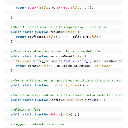
return
substr
(
$file
, 0, 
strrpos
(
$file
, 
'.'
));
}
//Restituisce il nome del file comprensivo di estensione
public
static
function
realName(
$file
) {
return
self::name(
$file
) . 
'.'
. self::ext(
$file
);
}
//Elimina caratteri non consentiti dal nome del file
public
static
function
sanitizeName(
$file
) {
$fileName
= preg_replace(
'/[^\w\.\-]/'
, 
'_'
, self::realName(
$file
return
dirname(
$file
) . DIRECTORY_SEPARATOR . 
$fileName
;
}
//Cerca un file e, in caso positivo, restituisce il suo percorso
public
static
function
find(
$file
, 
$base
) { }
//Genera un array contenente i file trovati nella cartella indicata
public
static
function
listFile(
$dir
, 
$ext
= false) { }
//Elimina un file
public
static
function
delete
(
$file
) { }
//Legge il contenuto di un file