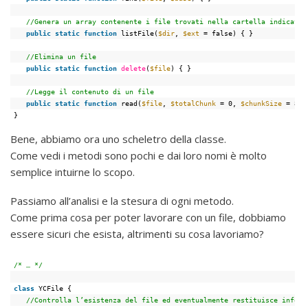
//Genera un array contenente i file trovati nella cartella indicata
public
static
function
listFile(
$dir
, 
$ext
= false) { }
//Elimina un file
public
static
function
delete
(
$file
) { }
//Legge il contenuto di un file
public
static
function
read(
$file
, 
$totalChunk
= 0, 
$chunkSize
= 819
}
Bene, abbiamo ora uno scheletro della classe.
Come vedi i metodi sono pochi e dai loro nomi è molto
semplice intuirne lo scopo.
Passiamo all’analisi e la stesura di ogni metodo.
Come prima cosa per poter lavorare con un file, dobbiamo
essere sicuri che esista, altrimenti su cosa lavoriamo?
/* … */
class
YCFile {
//Controlla l’esistenza del file ed eventualmente restituisce inform