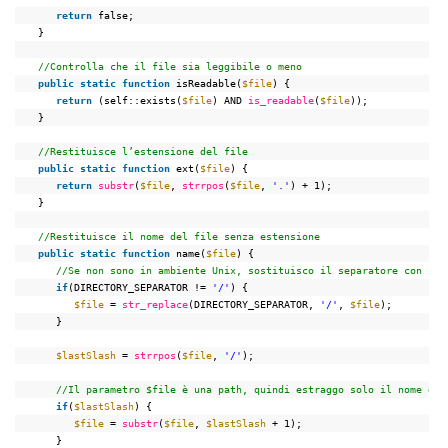
return
false;
}
//Controlla che il file sia leggibile o meno
public
static
function
isReadable(
$file
) {
return
(self::exists(
$file
) AND 
is_readable
(
$file
));
}
//Restituisce l’estensione del file
public
static
function
ext(
$file
) {
return
substr
(
$file
, 
strrpos
(
$file
, 
'.'
) + 1);
}
//Restituisce il nome del file senza estensione
public
static
function
name(
$file
) {
//Se non sono in ambiente Unix, sostituisco il separatore con il 
if
(DIRECTORY_SEPARATOR != 
'/'
) {
$file
= 
str_replace
(DIRECTORY_SEPARATOR, 
'/'
, 
$file
);
}
$lastSlash
= 
strrpos
(
$file
, 
'/'
);
//Il parametro $file è una path, quindi estraggo solo il nome del
if
(
$lastSlash
) {
$file
= 
substr
(
$file
, 
$lastSlash
+ 1);
}