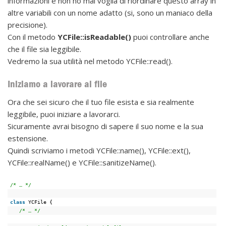
informazioni e non ho mai voglia di riordinare questo array in
altre variabili con un nome adatto (si, sono un maniaco della
precisione).
Con il metodo
YCFile::isReadable()
puoi controllare anche
che il file sia leggibile.
Vedremo la sua utilità nel metodo YCFile::read().
Iniziamo a lavorare al file
Ora che sei sicuro che il tuo file esista e sia realmente
leggibile, puoi iniziare a lavorarci.
Sicuramente avrai bisogno di sapere il suo nome e la sua
estensione.
Quindi scriviamo i metodi YCFile::name(), YCFile::ext(),
YCFile::realName() e YCFile::sanitizeName().
/* … */
class
YCFile {
/* … */