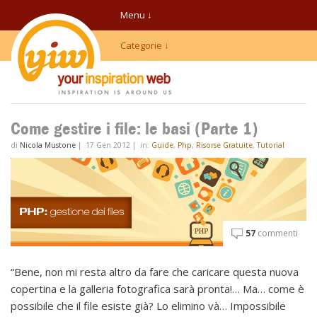
Menu ↓
Categorie ↓
Come gestire i file: le basi (Parte 1)
di
Nicola Mustone
|
17 Gen 2012
|
in:
Guide
,
Php
,
Risorse Gratuite
,
Tutorial
57
commenti
“Bene, non mi resta altro da fare che caricare questa nuova
copertina e la galleria fotografica sarà pronta!… Ma… come è
possibile che il file esiste già? Lo elimino và… Impossibile