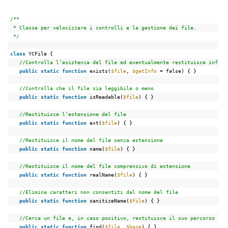
/**
* Classe per velocizzare i controlli e la gestione dei file.
*/
class
YCFile {
//Controlla l’esistenza del file ed eventualmente restituisce inform
public
static
function
exists(
$file
, 
$getInfo
= false) { }
//Controlla che il file sia leggibile o meno
public
static
function
isReadable(
$file
) { }
//Restituisce l’estensione del file
public
static
function
ext(
$file
) { }
//Restituisce il nome del file senza estensione
public
static
function
name(
$file
) { }
//Restituisce il nome del file comprensivo di estensione
public
static
function
realName(
$file
) { }
//Elimina caratteri non consentiti dal nome del file
public
static
function
sanitizeName(
$file
) { }
//Cerca un file e, in caso positivo, restituisce il suo percorso
public
static
function
find(
$file
, 
$base
) { }