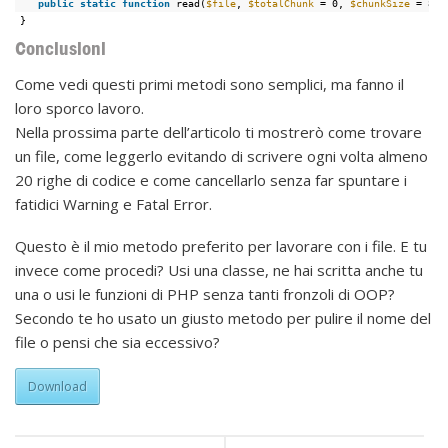
public
static
function
read(
$file
, 
$totalChunk
= 0, 
$chunkSize
= 819
}
Conclusioni
Come vedi questi primi metodi sono semplici, ma fanno il
loro sporco lavoro.
Nella prossima parte dell’articolo ti mostrerò come trovare
un file, come leggerlo evitando di scrivere ogni volta almeno
20 righe di codice e come cancellarlo senza far spuntare i
fatidici Warning e Fatal Error.
Questo è il mio metodo preferito per lavorare con i file. E tu
invece come procedi? Usi una classe, ne hai scritta anche tu
una o usi le funzioni di PHP senza tanti fronzoli di OOP?
Secondo te ho usato un giusto metodo per pulire il nome del
file o pensi che sia eccessivo?
Download