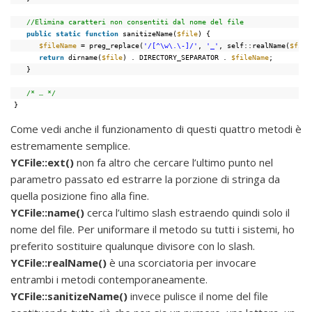
//Elimina caratteri non consentiti dal nome del file
public
static
function
sanitizeName(
$file
) {
$fileName
= preg_replace(
'/[^\w\.\-]/'
, 
'_'
, self::realName(
$file
return
dirname(
$file
) . DIRECTORY_SEPARATOR . 
$fileName
;
}
/* … */
}
Come vedi anche il funzionamento di questi quattro metodi è
estremamente semplice.
YCFile::ext()
non fa altro che cercare l’ultimo punto nel
parametro passato ed estrarre la porzione di stringa da
quella posizione fino alla fine.
YCFile::name()
cerca l’ultimo slash estraendo quindi solo il
nome del file. Per uniformare il metodo su tutti i sistemi, ho
preferito sostituire qualunque divisore con lo slash.
YCFile::realName()
è una scorciatoria per invocare
entrambi i metodi contemporaneamente.
YCFile::sanitizeName()
invece pulisce il nome del file