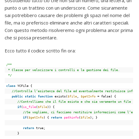
sostituendo tutto ciò che non sia un numero, una lettera, un
punto o un trattino con un underscore. Come sicuramente
sai potrebbero causare dei problemi gli spazi nel nome del
file, ma io preferisco eliminare anche altri caratteri speciali.
Con questo metodo risolveremo ogni problema ancor prima
che si possa presentare.
Ecco tutto il codice scritto fin ora:
/**
* Classe per velocizzare i controlli e la gestione dei file.
*/
class
YCFile {
//Controlla l’esistenza del file ed eventualmente restituisce inform
public
static
function
exists(
$file
, 
$getInfo
= false) {
//Controlliamo che il file esista e che sia veramente un file
if
(
is_file
(
$file
)) {
//Se vogliamo, ci facciamo restituire informazioni come l’este
if
(
$getInfo
) { 
return
pathinfo
(
$file
); }
return
true;
}