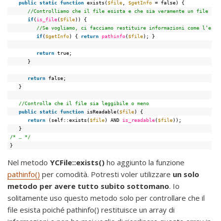
public
static
function
exists(
$file
, 
$getInfo
= false) {
//Controlliamo che il file esista e che sia veramente un file
if
(
is_file
(
$file
)) {
//Se vogliamo, ci facciamo restituire informazioni come l’este
if
(
$getInfo
) { 
return
pathinfo
(
$file
); }
return
true;
}
return
false;
}
//Controlla che il file sia leggibile o meno
public
static
function
isReadable(
$file
) {
return
(self::exists(
$file
) AND 
is_readable
(
$file
));
}
/* … */
}
Nel metodo
YCFile::exists()
ho aggiunto la funzione
pathinfo()
per comodità. Potresti voler utilizzare
un solo
metodo per avere tutto subito sottomano
. Io
solitamente uso questo metodo solo per controllare che il
file esista poiché pathinfo() restituisce un array di