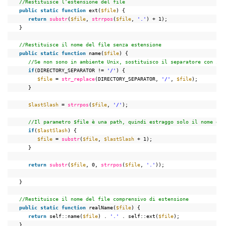
//Restituisce l’estensione del file
public
static
function
ext(
$file
) {
return
substr
(
$file
, 
strrpos
(
$file
, 
'.'
) + 1);
}
//Restituisce il nome del file senza estensione
public
static
function
name(
$file
) {
//Se non sono in ambiente Unix, sostituisco il separatore con il 
if
(DIRECTORY_SEPARATOR != 
'/'
) {
$file
= 
str_replace
(DIRECTORY_SEPARATOR, 
'/'
, 
$file
);
}
$lastSlash
= 
strrpos
(
$file
, 
'/'
);
//Il parametro $file è una path, quindi estraggo solo il nome del
if
(
$lastSlash
) {
$file
= 
substr
(
$file
, 
$lastSlash
+ 1);
}
return
substr
(
$file
, 0, 
strrpos
(
$file
, 
'.'
));
}
//Restituisce il nome del file comprensivo di estensione
public
static
function
realName(
$file
) {
return
self::name(
$file
) . 
'.'
. self::ext(
$file
);
}