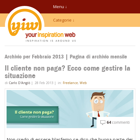
Menu ↓
Categorie ↓
Archivio per Febbraio 2013 | Pagina di archivio mensile
Il cliente non paga? Ecco come gestire la
situazione
di
Carlo D'Angiò
|
28 Feb 2013
|
in:
Freelance
,
Web
64
commenti
Non credo di essere blasfemo se dico che buona parte dei