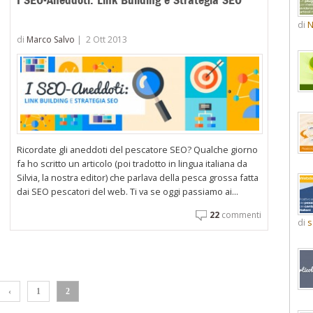
di
N
di
Marco Salvo
|
2 Ott 2013
Ricordate gli aneddoti del pescatore SEO? Qualche giorno
fa ho scritto un articolo (poi tradotto in lingua italiana da
Silvia, la nostra editor) che parlava della pesca grossa fatta
dai SEO pescatori del web. Ti va se oggi passiamo ai...
22
commenti
di
s
‹
1
2