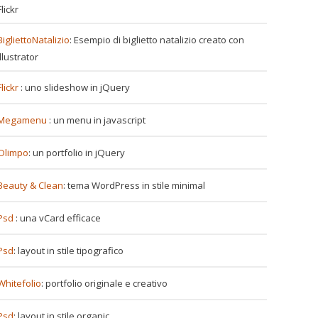
Flickr
BigliettoNatalizio
: Esempio di biglietto natalizio creato con
Illustrator
Flickr
: uno slideshow in jQuery
Megamenu
: un menu in javascript
Olimpo
: un portfolio in jQuery
Beauty & Clean
: tema WordPress in stile minimal
Psd
: una vCard efficace
Psd
: layout in stile tipografico
Whitefolio
: portfolio originale e creativo
Psd
: layout in stile organic