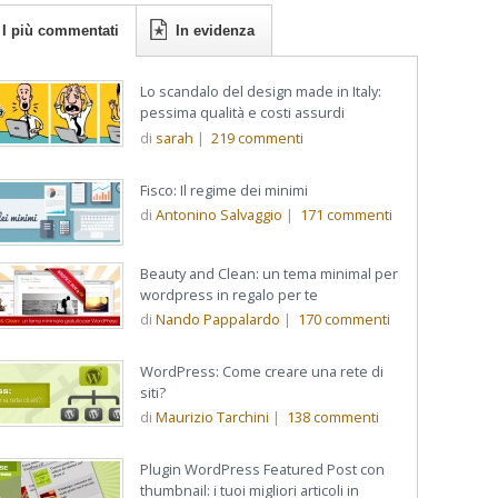
I più commentati
In evidenza
Lo scandalo del design made in Italy:
pessima qualità e costi assurdi
di
sarah
|
219
commenti
Fisco: Il regime dei minimi
di
Antonino Salvaggio
|
171
commenti
Beauty and Clean: un tema minimal per
wordpress in regalo per te
di
Nando Pappalardo
|
170
commenti
WordPress: Come creare una rete di
siti?
di
Maurizio Tarchini
|
138
commenti
Plugin WordPress Featured Post con
thumbnail: i tuoi migliori articoli in