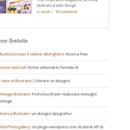
dedicata al web design
di
sarah
|
78
commenti
rse Gratuite
illustrazioni per il settore alberghiero
: Risorsa free
Forme vettoriali
: Forme vettoriali in formato AI
Trame di Illustrator
: Colorare un disegno
Vintage Illustrator
: Pochi trucchi per realizzare immagini
vintage
Risorsa Illustrator
: un disegno tipografico
FlickrPhotogallery
: Un plugin wordpress che sfrutta le API di