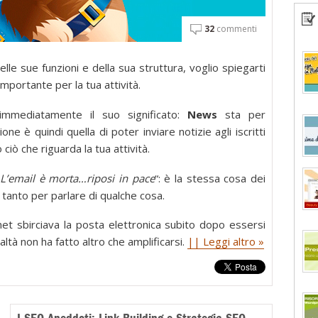
32
commenti
delle sue funzioni e della sua struttura, voglio spiegarti
mportante per la tua attività.
mmediatamente il suo significato:
News
sta per
ne è quindi quella di poter inviare notizie agli iscritti
ciò che riguarda la tua attività.
“
L’email è morta…riposi in pace
“: è la stessa cosa dei
 tanto per parlare di qualche cosa.
et sbirciava la posta elettronica subito dopo essersi
ealtà non ha fatto altro che amplificarsi.
|| Leggi altro »
I SEO-Aneddoti: Link Building e Strategia SEO