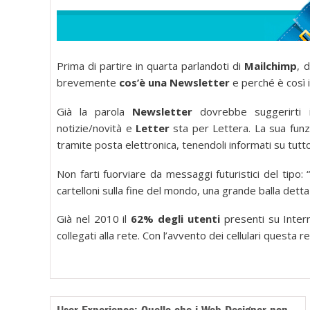
Prima di partire in quarta parlandoti di
Mailchimp
, 
brevemente
cos’è una Newsletter
e perché è così i
Già la parola
Newsletter
dovrebbe suggerirti i
notizie/novità e
Letter
sta per Lettera. La sua funzio
tramite posta elettronica, tenendoli informati su tutto 
Non farti fuorviare da messaggi futuristici del tipo: 
cartelloni sulla fine del mondo, una grande balla detta
Già nel 2010 il
62% degli utenti
presenti su Intern
collegati alla rete. Con l’avvento dei cellulari questa r
User Experience: Quello che i Web Designer non