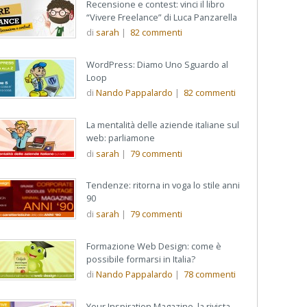
Recensione e contest: vinci il libro
“Vivere Freelance” di Luca Panzarella
di
sarah
|
82
commenti
WordPress: Diamo Uno Sguardo al
Loop
di
Nando Pappalardo
|
82
commenti
La mentalità delle aziende italiane sul
web: parliamone
di
sarah
|
79
commenti
Tendenze: ritorna in voga lo stile anni
90
di
sarah
|
79
commenti
Formazione Web Design: come è
possibile formarsi in Italia?
di
Nando Pappalardo
|
78
commenti
Your Inspiration Magazine, la rivista