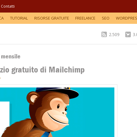
Contatti
CA
TUTORIAL
RISORSE GRATUITE
FREELANCE
SEO
WORDPRE
2.509
3
o mensile
izio gratuito di Mailchimp
b