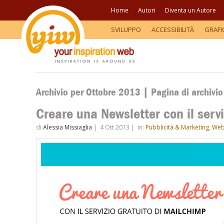
Home
Autori
Diventa un Autore
SVILUPPO
ACCESSIBILITÀ
GRAFI
Archivio per Ottobre 2013 | Pagina di archivi
Creare una Newsletter con il serv
di
Alessia Missiaglia
|
4 Ott 2013
|
in:
Pubblicità & Marketing
,
We