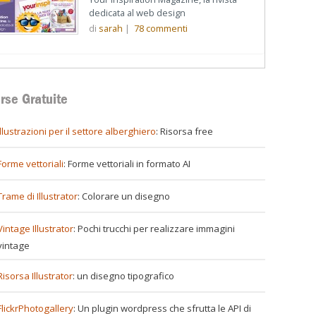
dedicata al web design
di
sarah
|
78
commenti
rse Gratuite
illustrazioni per il settore alberghiero
: Risorsa free
Forme vettoriali
: Forme vettoriali in formato AI
Trame di Illustrator
: Colorare un disegno
Vintage Illustrator
: Pochi trucchi per realizzare immagini
vintage
Risorsa Illustrator
: un disegno tipografico
FlickrPhotogallery
: Un plugin wordpress che sfrutta le API di