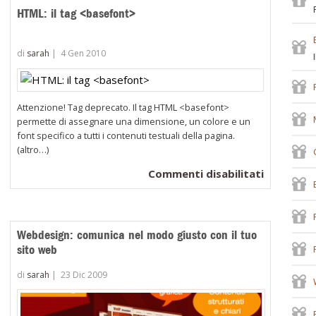
HTML: il tag <basefont>
di
sarah
|
4 Gen 2010
Attenzione! Tag deprecato. Il tag HTML <basefont>
permette di assegnare una dimensione, un colore e un
font specifico a tutti i contenuti testuali della pagina.
(altro…)
su
Commenti disabilitati
HTML:
TML:
il
tag
Webdesign: comunica nel modo giusto con il tuo
ag
<basefon
sito web
a>
di
sarah
|
23 Dic 2009