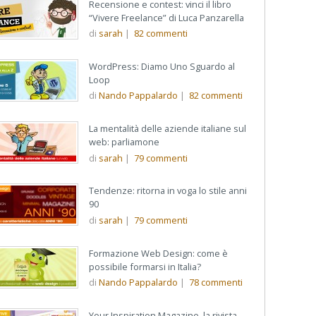
Recensione e contest: vinci il libro
“Vivere Freelance” di Luca Panzarella
di
sarah
|
82
commenti
WordPress: Diamo Uno Sguardo al
Loop
di
Nando Pappalardo
|
82
commenti
La mentalità delle aziende italiane sul
web: parliamone
di
sarah
|
79
commenti
Tendenze: ritorna in voga lo stile anni
90
di
sarah
|
79
commenti
Formazione Web Design: come è
possibile formarsi in Italia?
di
Nando Pappalardo
|
78
commenti
Your Inspiration Magazine, la rivista