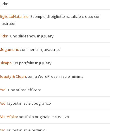
Flickr
BigliettoNatalizio
: Esempio di biglietto natalizio creato con
Illustrator
Flickr
: uno slideshow in jQuery
Megamenu
: un menu in javascript
Olimpo
: un portfolio in jQuery
Beauty & Clean
: tema WordPress in stile minimal
Psd
: una vCard efficace
t>
Psd
: layout in stile tipografico
Whitefolio
: portfolio originale e creativo
Psd
: layout in stile organic