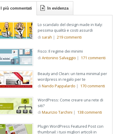
I più commentati
In evidenza
Lo scandalo del design made in Italy:
pessima qualità e costi assurdi
di
sarah
|
219
commenti
Fisco: Il regime dei minimi
di
Antonino Salvaggio
|
171
commenti
Beauty and Clean: un tema minimal per
wordpress in regalo per te
di
Nando Pappalardo
|
170
commenti
WordPress: Come creare una rete di
siti?
di
Maurizio Tarchini
|
138
commenti
Plugin WordPress Featured Post con
thumbnail: i tuoi migliori articoli in