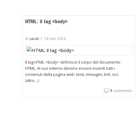
<c
HTML: il tag <body>
di
sarah
|
19 Gen 2010
Il tag HTML <body> definisce il corpo del documento
HTML. Al suo interno devono essere inseriti tutti i
contenuti della pagina web: testi, immagini, link, ecc.
(altro…)
1
commento