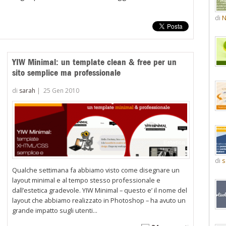
di
N
YIW Minimal: un template clean & free per un
sito semplice ma professionale
di
sarah
|
25 Gen 2010
di
s
Qualche settimana fa abbiamo visto come disegnare un
layout minimal e al tempo stesso professionale e
dall’estetica gradevole. YIW Minimal – questo e’ il nome del
TML:
layout che abbiamo realizzato in Photoshop – ha avuto un
grande impatto sugli utenti...
ag