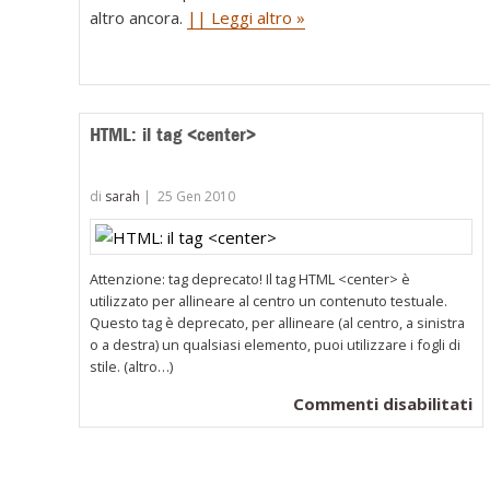
altro ancora.
|| Leggi altro »
HTML: il tag <center>
di
sarah
|
25 Gen 2010
Attenzione: tag deprecato! Il tag HTML <center> è
utilizzato per allineare al centro un contenuto testuale.
Questo tag è deprecato, per allineare (al centro, a sinistra
o a destra) un qualsiasi elemento, puoi utilizzare i fogli di
stile. (altro…)
su
Commenti disabilitati
H
il
t