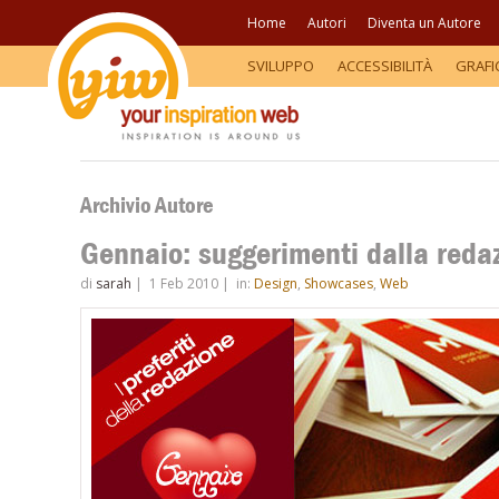
Home
Autori
Diventa un Autore
SVILUPPO
ACCESSIBILITÀ
GRAFI
Archivio Autore
Gennaio: suggerimenti dalla reda
di
sarah
|
1 Feb 2010
|
in:
Design
,
Showcases
,
Web