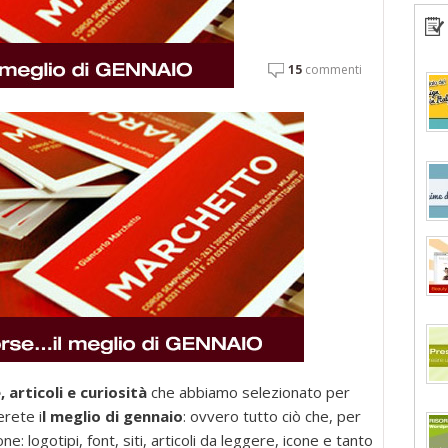
15
commenti
, articoli e curiosità
che abbiamo selezionato per
erete i
l meglio di gennaio
: ovvero tutto ciò che, per
e: logotipi, font, siti, articoli da leggere, icone e tanto