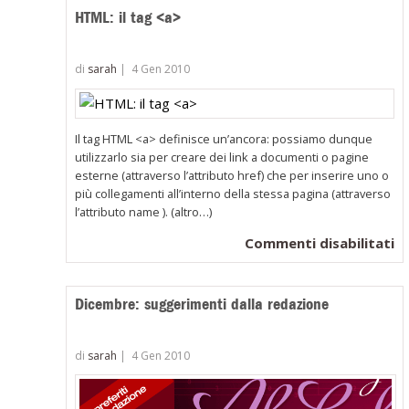
HTML: il tag <a>
di
sarah
|
4 Gen 2010
Il tag HTML <a> definisce un’ancora: possiamo dunque
utilizzarlo sia per creare dei link a documenti o pagine
esterne (attraverso l’attributo href) che per inserire uno o
più collegamenti all’interno della stessa pagina (attraverso
l’attributo name ). (altro…)
su
Commenti disabilitati
H
il
Dicembre: suggerimenti dalla redazione
t
<
di
sarah
|
4 Gen 2010