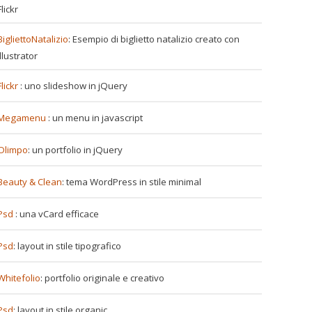
Flickr
BigliettoNatalizio
: Esempio di biglietto natalizio creato con
Illustrator
Flickr
: uno slideshow in jQuery
Megamenu
: un menu in javascript
Olimpo
: un portfolio in jQuery
Beauty & Clean
: tema WordPress in stile minimal
Psd
: una vCard efficace
Psd
: layout in stile tipografico
Whitefolio
: portfolio originale e creativo
Psd
: layout in stile organic