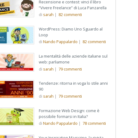
Recensione e contest: vinci il libro
“Vivere Freelance” di Luca Panzarella
di
sarah
|
82
commenti
WordPress: Diamo Uno Sguardo al
Loop
di
Nando Pappalardo
|
82
commenti
La mentalità delle aziende italiane sul
web: parliamone
di
sarah
|
79
commenti
Tendenze: ritorna in voga lo stile anni
90
di
sarah
|
79
commenti
Formazione Web Design: come è
possibile formarsi in Italia?
di
Nando Pappalardo
|
78
commenti
Your Inspiration Magazine, la rivista