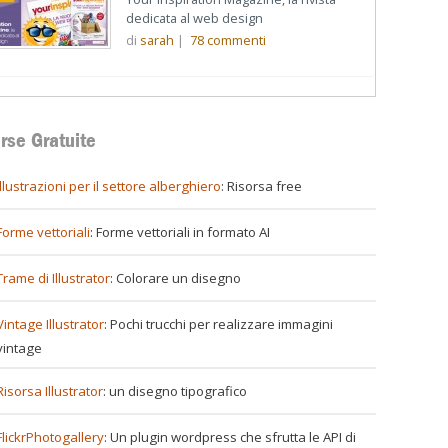
dedicata al web design
di
sarah
|
78
commenti
rse Gratuite
illustrazioni per il settore alberghiero
: Risorsa free
Forme vettoriali
: Forme vettoriali in formato AI
Trame di Illustrator
: Colorare un disegno
Vintage Illustrator
: Pochi trucchi per realizzare immagini
vintage
Risorsa Illustrator
: un disegno tipografico
FlickrPhotogallery
: Un plugin wordpress che sfrutta le API di