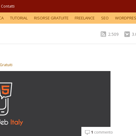
Contatti
CA
TUTORIAL
RISORSE GRATUITE
FREELANCE
SEO
WORDPRE
2.509
3
Gratuiti
1
commento