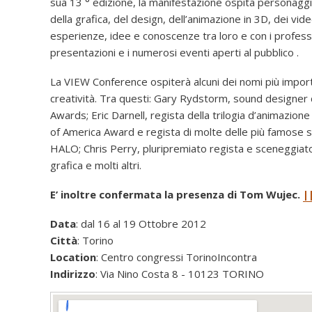
sua 13 ° edizione, la manifestazione ospita personaggi d
della grafica, del design, dell’animazione in 3D, dei v
esperienze, idee e conoscenze tra loro e con i professi
presentazioni e i numerosi eventi aperti al pubblico .
La VIEW Conference ospiterà alcuni dei nomi più important
creatività. Tra questi: Gary Rydstorm, sound designer
Awards; Eric Darnell, regista della trilogia d’animazione
of America Award e regista di molte delle più famose s
HALO; Chris Perry, pluripremiato regista e sceneggiato
grafica e molti altri.
E’ inoltre confermata la presenza di Tom Wujec.
|
Data
: dal 16 al 19 Ottobre 2012
Città
: Torino
Location
: Centro congressi TorinoIncontra
Indirizzo
: Via Nino Costa 8 - 10123 TORINO