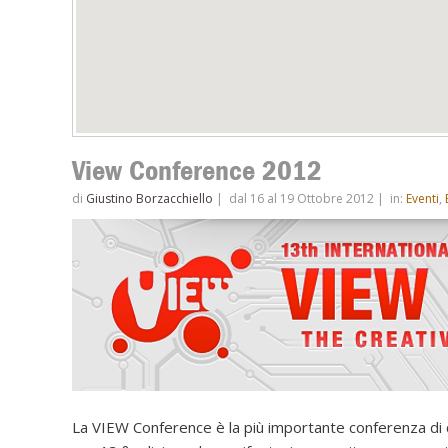
View Conference 2012
di
Giustino Borzacchiello
|
dal 16 al 19 Ottobre 2012
|
in:
Eventi
,
La VIEW Conference è la più importante conferenza di co