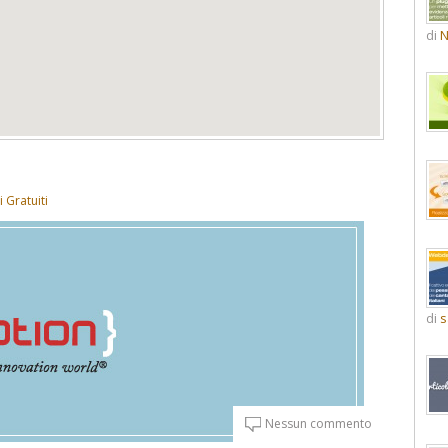
di
N
i Gratuiti
di
s
Nessun commento