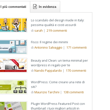
I più commentati
In evidenza
Lo scandalo del design made in Italy:
pessima qualità e costi assurdi
di
sarah
|
219
commenti
Fisco: Il regime dei minimi
di
Antonino Salvaggio
|
171
commenti
Beauty and Clean: un tema minimal per
wordpress in regalo per te
di
Nando Pappalardo
|
170
commenti
WordPress: Come creare una rete di
siti?
di
Maurizio Tarchini
|
138
commenti
Plugin WordPress Featured Post con
thumbnail: i tuoi migliori articoli in