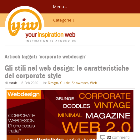
Menu ↓
Categorie ↓
Articoli Taggati ‘corporate webdesign’
Gli stili nel web design: le caratteristiche
del corporate style
di
sarah
|
8 Feb 2010
|
in:
Design
,
Guide
,
Showcases
,
Web
32
commenti