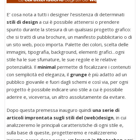
E’ cosa nota a tutti i designer l’esistenza di determinati
stili di design
a cui è possibile attenersi o prendere
spunto durante la stesura di un qualsiasi progetto grafico:
che si tratti di una brochure, un manifesto pubblicitario o di
un sito web, poco importa. Palette dei colori, scelta delle
immagini, tipografia, background, elementi grafici…ogni
stile ha le sue sfumature, le sue regole e le relative
potenzialità. Il
minimal
permette di focalizzare i contenuti
con semplicità ed eleganza, il
grunge
è più adatto ad un
pubblico giovanile e fuori dagli schemi e così via, per ogni
progetto è possibile indicare uno stile a cui è possibile
aderire e, viceversa, un altro assolutamente da evitare.
Dopo questa premessa inauguro quindi
una serie di
articoli improntata sugli stili del (web)design
, in cui
analizzeremo le principali caratteristiche di ogni stile e,
sulla base di queste, progetteremo e realizzeremo
insieme, passo dopo passo,
un layout in Photoshop
ogni