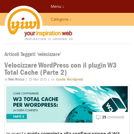
Menu ↓
Categorie ↓
Articoli Taggati ‘velocizzare’
Velocizzare WordPress con il plugin W3
Total Cache (Parte 2)
di
Niki Rocco
|
25 Mar 2015
|
in:
Guide
,
Wordpress
25
commenti
In questa
guida completa alla configurazione di W3