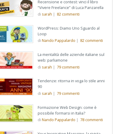
Recensione e contest: vinci il libro
“Vivere Freelance” di Luca Panzarella
di
sarah
|
82
commenti
WordPress: Diamo Uno Sguardo al
Loop
di
Nando Pappalardo
|
82
commenti
La mentalità delle aziende italiane sul
web: parliamone
di
sarah
|
79
commenti
Tendenze: ritorna in voga lo stile anni
90
di
sarah
|
79
commenti
Formazione Web Design: come è
possibile formarsi in Italia?
di
Nando Pappalardo
|
78
commenti
Your Inspiration Magazine, la rivista