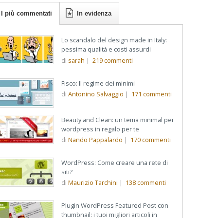
I più commentati
In evidenza
Lo scandalo del design made in Italy:
pessima qualità e costi assurdi
di
sarah
|
219
commenti
Fisco: Il regime dei minimi
di
Antonino Salvaggio
|
171
commenti
Beauty and Clean: un tema minimal per
wordpress in regalo per te
di
Nando Pappalardo
|
170
commenti
WordPress: Come creare una rete di
siti?
di
Maurizio Tarchini
|
138
commenti
Plugin WordPress Featured Post con
thumbnail: i tuoi migliori articoli in