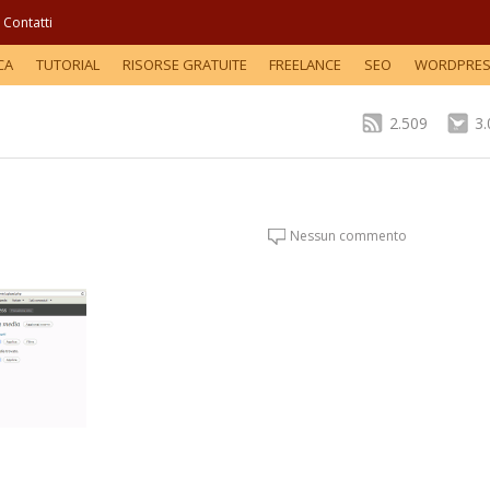
Contatti
CA
TUTORIAL
RISORSE GRATUITE
FREELANCE
SEO
WORDPRE
2.509
3
Nessun commento