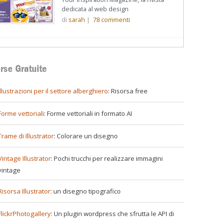
dedicata al web design
di
sarah
|
78
commenti
rse Gratuite
illustrazioni per il settore alberghiero
: Risorsa free
Forme vettoriali
: Forme vettoriali in formato AI
Trame di Illustrator
: Colorare un disegno
Vintage Illustrator
: Pochi trucchi per realizzare immagini
vintage
Risorsa Illustrator
: un disegno tipografico
FlickrPhotogallery
: Un plugin wordpress che sfrutta le API di