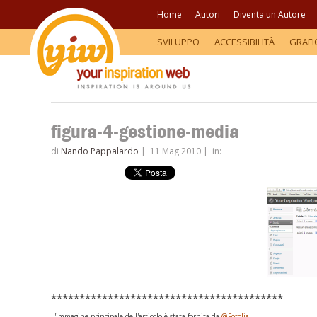
Home
Autori
Diventa un Autore
SVILUPPO
ACCESSIBILITÀ
GRAFI
figura-4-gestione-media
di
Nando Pappalardo
|
11 Mag 2010
|
in:
*****************************************
L'immagine principale dell'articolo è stata fornita da
@Fotolia