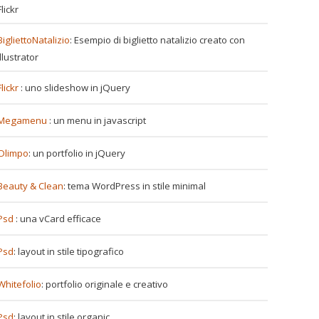
Flickr
BigliettoNatalizio
: Esempio di biglietto natalizio creato con
Illustrator
Flickr
: uno slideshow in jQuery
Megamenu
: un menu in javascript
Olimpo
: un portfolio in jQuery
Beauty & Clean
: tema WordPress in stile minimal
Psd
: una vCard efficace
Psd
: layout in stile tipografico
Whitefolio
: portfolio originale e creativo
Psd
: layout in stile organic