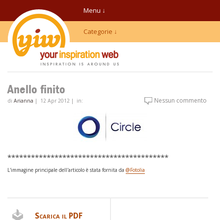
Menu ↓
Categorie ↓
Anello finito
Nessun commento
di
Arianna
|
12 Apr 2012
|
in:
*****************************************
L'immagine principale dell'articolo è stata fornita da
@Fotolia
Scarica il PDF