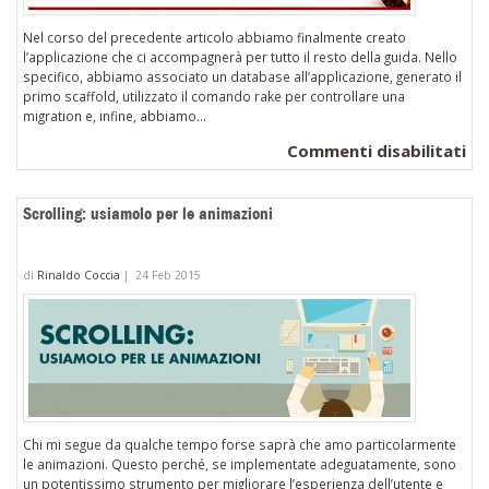
Nel corso del precedente articolo abbiamo finalmente creato
l’applicazione che ci accompagnerà per tutto il resto della guida. Nello
specifico, abbiamo associato un database all’applicazione, generato il
primo scaffold, utilizzato il comando rake per controllare una
migration e, infine, abbiamo...
su
Commenti disabilitati
Gu
Ru
Scrolling: usiamolo per le animazioni
on
Rai
di
Rinaldo Coccia
|
24 Feb 2015
co
e
te
Chi mi segue da qualche tempo forse saprà che amo particolarmente
le animazioni. Questo perché, se implementate adeguatamente, sono
un potentissimo strumento per migliorare l’esperienza dell’utente e