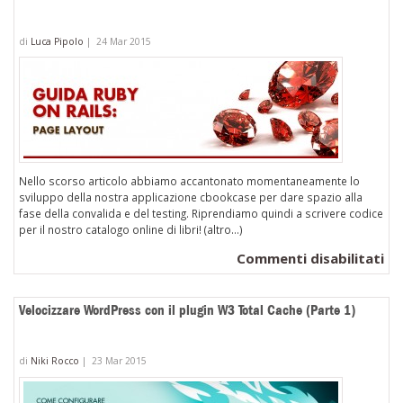
di
Luca Pipolo
|
24 Mar 2015
Nello scorso articolo abbiamo accantonato momentaneamente lo
sviluppo della nostra applicazione cbookcase per dare spazio alla
fase della convalida e del testing. Riprendiamo quindi a scrivere codice
per il nostro catalogo online di libri! (altro…)
su
Commenti disabilitati
Gu
Ru
Velocizzare WordPress con il plugin W3 Total Cache (Parte 1)
on
Rai
di
Niki Rocco
|
23 Mar 2015
pa
la