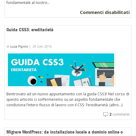
fondamentale al nostro...
su
Commenti disabilitati
Gu
Ru
Guida CSS3: ereditarietà
on
Rai
di
Luca Pipolo
|
29 Gen 2016
cr
il
car
Bentrovato ad un nuovo appuntamento con la guida CSS3! Nel corso di
questo articolo ci soffermeremo su un aspetto fondamentale che
condiziona l’intero flusso di lavoro con il CSS: l’ereditarietà. (altro…)
2
commenti
Migrare WordPress: da installazione locale a dominio online o