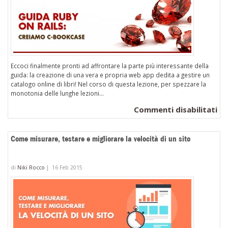
Eccoci finalmente pronti ad affrontare la parte più interessante della
guida: la creazione di una vera e propria web app dedita a gestire un
catalogo online di libri! Nel corso di questa lezione, per spezzare la
monotonia delle lunghe lezioni...
su
Commenti disabilitati
Gu
Ru
Come misurare, testare e migliorare la velocità di un sito
on
Rai
di
Niki Rocco
|
16 Feb 2015
cr
c-
Bo