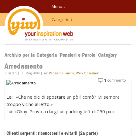
Menu ↓
Categorie ↓
Archivio per la Categoria ‘Pensieri e Parole’ Category
Arredamento
di
sarah
|
30 Mag 2009
|
in:
Pensieri e Parole
,
Web Obsession
1
commento
Lei: «Che ne dici di spostare un pò il comò? Mi sembra
troppo vicino al letto.»
Lui: «Okay. Provo a dargli un padding left di 250 px.»
Clienti serpenti: riconoscerli e evitarli (2a parte)