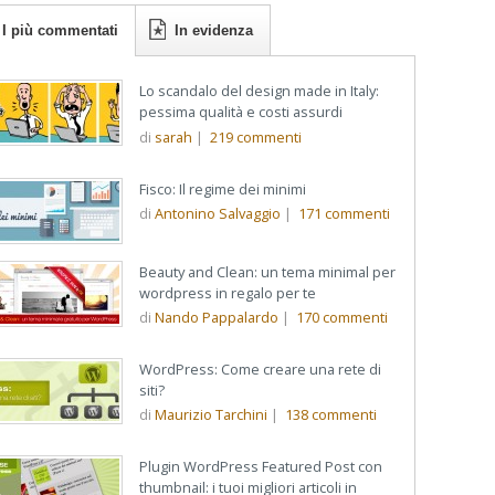
I più commentati
In evidenza
Lo scandalo del design made in Italy:
pessima qualità e costi assurdi
di
sarah
|
219
commenti
Fisco: Il regime dei minimi
di
Antonino Salvaggio
|
171
commenti
Beauty and Clean: un tema minimal per
wordpress in regalo per te
di
Nando Pappalardo
|
170
commenti
WordPress: Come creare una rete di
siti?
di
Maurizio Tarchini
|
138
commenti
Plugin WordPress Featured Post con
thumbnail: i tuoi migliori articoli in