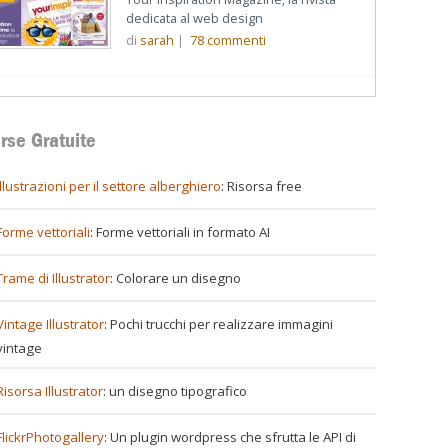
dedicata al web design
di
sarah
|
78
commenti
rse Gratuite
illustrazioni per il settore alberghiero
: Risorsa free
Forme vettoriali
: Forme vettoriali in formato AI
Trame di Illustrator
: Colorare un disegno
Vintage Illustrator
: Pochi trucchi per realizzare immagini
vintage
Risorsa Illustrator
: un disegno tipografico
FlickrPhotogallery
: Un plugin wordpress che sfrutta le API di