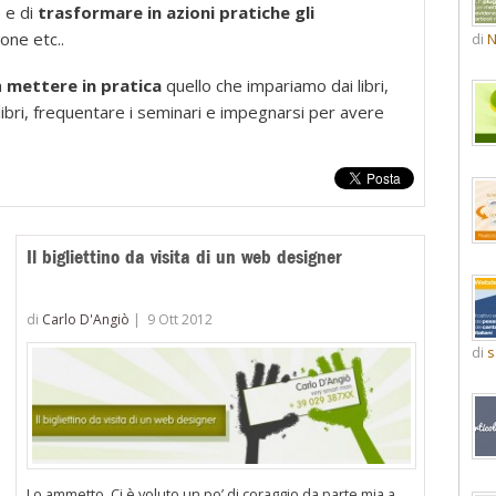
 e di
trasformare in azioni pratiche gli
one etc..
di
N
a
mettere in pratica
quello che impariamo dai libri,
 libri, frequentare i seminari e impegnarsi per avere
Il bigliettino da visita di un web designer
di
Carlo D'Angiò
|
9 Ott 2012
di
s
Lo ammetto. Ci è voluto un po’ di coraggio da parte mia a