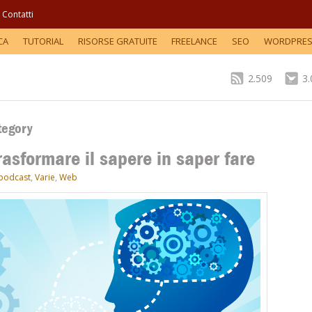
Contatti
CA
TUTORIAL
RISORSE GRATUITE
FREELANCE
SEO
WORDPRE
2.509
3
tegory
trasformare il sapere in saper fare
podcast
,
Varie
,
Web