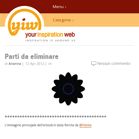
Menu ↓
Categorie ↓
Parti da eliminare
Nessun commento
di
Arianna
|
12 Apr 2012
|
in:
*****************************************
L'immagine principale dell'articolo è stata fornita da
@Fotolia