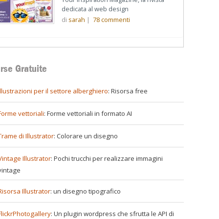
dedicata al web design
di
sarah
|
78
commenti
rse Gratuite
illustrazioni per il settore alberghiero
: Risorsa free
Forme vettoriali
: Forme vettoriali in formato AI
Trame di Illustrator
: Colorare un disegno
Vintage Illustrator
: Pochi trucchi per realizzare immagini
vintage
Risorsa Illustrator
: un disegno tipografico
FlickrPhotogallery
: Un plugin wordpress che sfrutta le API di