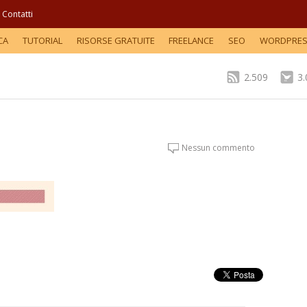
Contatti
CA
TUTORIAL
RISORSE GRATUITE
FREELANCE
SEO
WORDPRE
2.509
3
Nessun commento