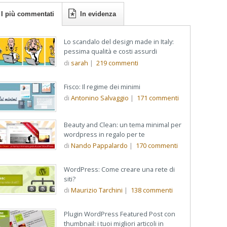
I più commentati
In evidenza
Lo scandalo del design made in Italy:
pessima qualità e costi assurdi
di
sarah
|
219
commenti
Fisco: Il regime dei minimi
di
Antonino Salvaggio
|
171
commenti
Beauty and Clean: un tema minimal per
wordpress in regalo per te
di
Nando Pappalardo
|
170
commenti
WordPress: Come creare una rete di
siti?
di
Maurizio Tarchini
|
138
commenti
Plugin WordPress Featured Post con
thumbnail: i tuoi migliori articoli in