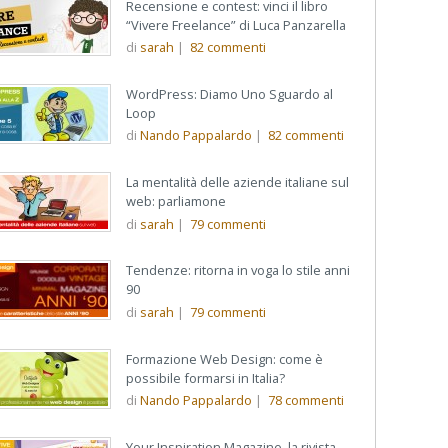
Recensione e contest: vinci il libro
“Vivere Freelance” di Luca Panzarella
di
sarah
|
82
commenti
WordPress: Diamo Uno Sguardo al
Loop
di
Nando Pappalardo
|
82
commenti
La mentalità delle aziende italiane sul
web: parliamone
di
sarah
|
79
commenti
Tendenze: ritorna in voga lo stile anni
90
di
sarah
|
79
commenti
Formazione Web Design: come è
possibile formarsi in Italia?
di
Nando Pappalardo
|
78
commenti
Your Inspiration Magazine, la rivista