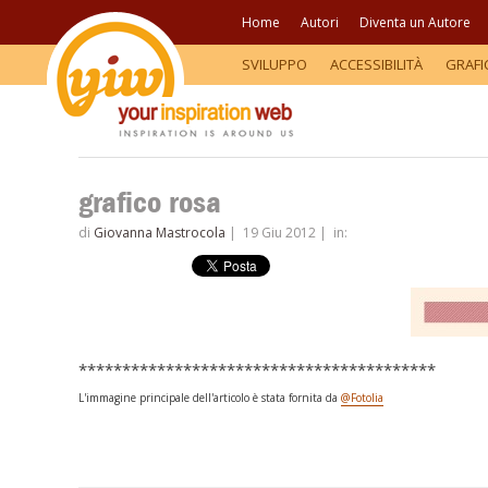
Home
Autori
Diventa un Autore
SVILUPPO
ACCESSIBILITÀ
GRAFI
grafico rosa
di
Giovanna Mastrocola
|
19 Giu 2012
|
in:
*****************************************
L'immagine principale dell'articolo è stata fornita da
@Fotolia