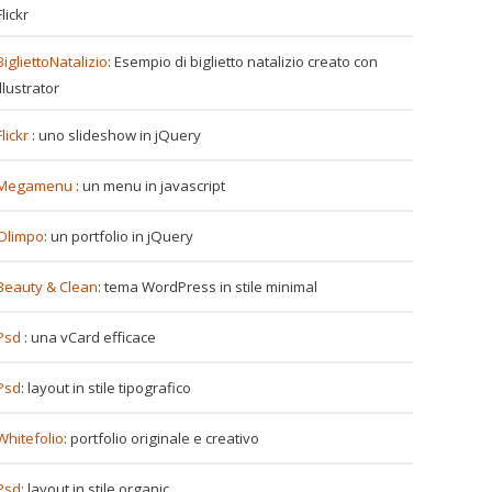
Flickr
BigliettoNatalizio
: Esempio di biglietto natalizio creato con
Illustrator
Flickr
: uno slideshow in jQuery
Megamenu
: un menu in javascript
Olimpo
: un portfolio in jQuery
Beauty & Clean
: tema WordPress in stile minimal
Psd
: una vCard efficace
Psd
: layout in stile tipografico
Whitefolio
: portfolio originale e creativo
Psd
: layout in stile organic