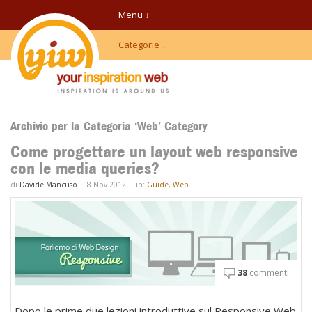
Menu ↓
Categorie ↓
Archivio per la Categoria ‘Web’ Category
Come progettare un layout web responsive
con le media queries?
di
Davide Mancuso
|
8 Nov 2012
|
in:
Guide
,
Web
38
commenti
Dopo le prime due lezioni introduttive sul Responsive Web